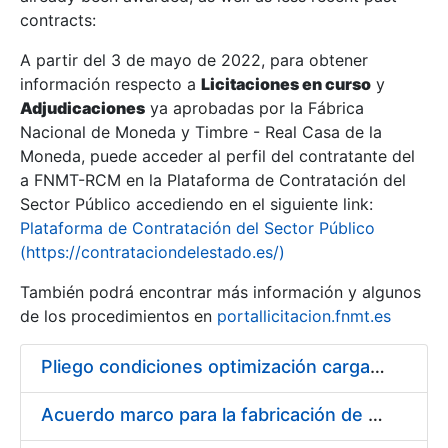
contracts:
Show/Hide
A partir del 3 de mayo de 2022, para obtener
información respecto a
Licitaciones en curso
y
Show/Hide
Adjudicaciones
ya aprobadas por la Fábrica
Show/Hide
Nacional de Moneda y Timbre - Real Casa de la
Moneda, puede acceder al perfil del contratante del
a FNMT-RCM en la Plataforma de Contratación del
Sector Público accediendo en el siguiente link:
Plataforma de Contratación del Sector Público
(https://contrataciondelestado.es/)
También podrá encontrar más información y algunos
de los procedimientos en
portallicitacion.fnmt.es
Pliego condiciones optimización cargas compras firmado
Show/Hide
Acuerdo marco para la fabricación de piezas