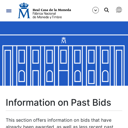
Navigation
Show/Hide
Show/Hide
Show/Hide
Show/Hide
Show/Hide
Information on Past Bids
Show/Hide
This section offers information on bids that have
already been awarded, as well as less recent past