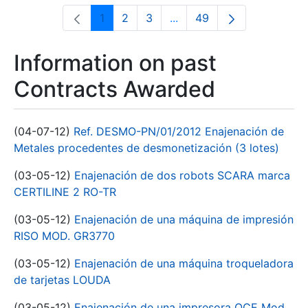
1
2
3
...
49
Page
Page
Page
Intermediate Pages Use T
Page
Information on past
Contracts Awarded
(04-07-12)
Ref. DESMO-PN/01/2012 Enajenación de
Metales procedentes de desmonetización (3 lotes)
(03-05-12)
Enajenación de dos robots SCARA marca
CERTILINE 2 RO-TR
(03-05-12)
Enajenación de una máquina de impresión
RISO MOD. GR3770
(03-05-12)
Enajenación de una máquina troqueladora
de tarjetas LOUDA
(03-05-12)
Enajenación de una impresora OCE Mod.