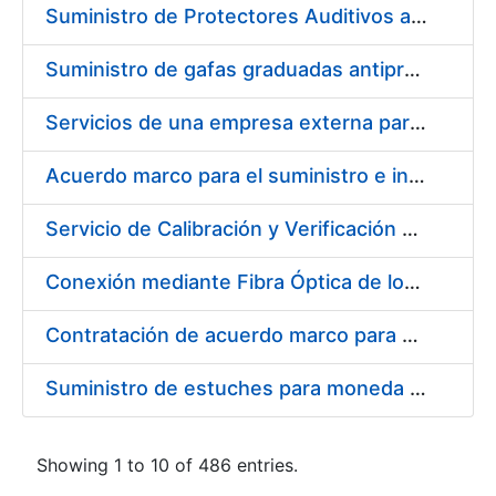
Suministro de Protectores Auditivos a medida para las personas trabajadoras de los Centros de Trabajo de Madrid y Burgos
Suministro de gafas graduadas antiproyecciones para los trabajadores de la FNMT-RCM en los centros de trabajo de Madrid y Burgos
Servicios de una empresa externa para el asesoramiento y resolución de los recursos de alzada que se presentan relacionados con procesos de selección para la FNMT-RCM
Acuerdo marco para el suministro e instalación de persianas, estores y otros complementos
Servicio de Calibración y Verificación Externa de los Equipos de Medición del Servicio de Prevención de la FNMT-RCM
Conexión mediante Fibra Óptica de los Centros de Proceso de Datos (CPDs) de las sedes de la FNMT-RCM de Burgos y Madrid
Contratación de acuerdo marco para el Suministro de Material de Electricidad para la Fábrica Nacional de Moneda y Timbre-Real Casa de la Moneda en su centro de trabajo de Burgos
Suministro de estuches para moneda de 30 €
Showing 1 to 10 of 486 entries.