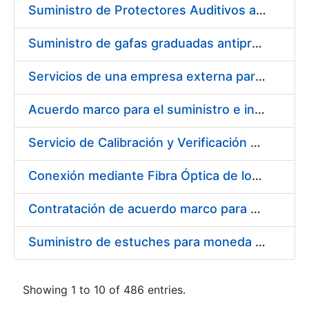
Suministro de Protectores Auditivos a medida para las personas trabajadoras de los Centros de Trabajo de Madrid y Burgos
Suministro de gafas graduadas antiproyecciones para los trabajadores de la FNMT-RCM en los centros de trabajo de Madrid y Burgos
Servicios de una empresa externa para el asesoramiento y resolución de los recursos de alzada que se presentan relacionados con procesos de selección para la FNMT-RCM
Acuerdo marco para el suministro e instalación de persianas, estores y otros complementos
Servicio de Calibración y Verificación Externa de los Equipos de Medición del Servicio de Prevención de la FNMT-RCM
Conexión mediante Fibra Óptica de los Centros de Proceso de Datos (CPDs) de las sedes de la FNMT-RCM de Burgos y Madrid
Contratación de acuerdo marco para el Suministro de Material de Electricidad para la Fábrica Nacional de Moneda y Timbre-Real Casa de la Moneda en su centro de trabajo de Burgos
Suministro de estuches para moneda de 30 €
Showing 1 to 10 of 486 entries.