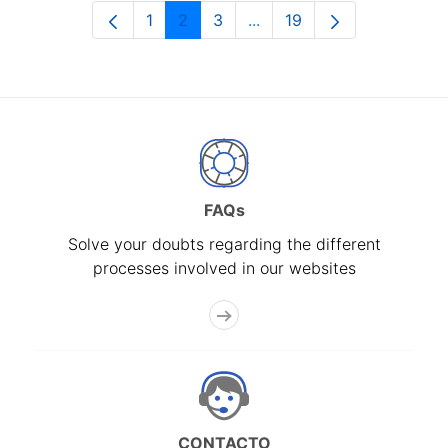
1
2
3
...
19
Page
Page
Page
Intermediate Pages Use T
Page
FAQs
Solve your doubts regarding the different
processes involved in our websites
CONTACTO