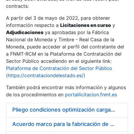
contracts:
Show/Hide
A partir del 3 de mayo de 2022, para obtener
información respecto a
Licitaciones en curso
y
Show/Hide
Adjudicaciones
ya aprobadas por la Fábrica
Show/Hide
Nacional de Moneda y Timbre - Real Casa de la
Moneda, puede acceder al perfil del contratante del
a FNMT-RCM en la Plataforma de Contratación del
Sector Público accediendo en el siguiente link:
Plataforma de Contratación del Sector Público
(https://contrataciondelestado.es/)
También podrá encontrar más información y algunos
de los procedimientos en
portallicitacion.fnmt.es
Pliego condiciones optimización cargas compras firmado
Show/Hide
Acuerdo marco para la fabricación de piezas