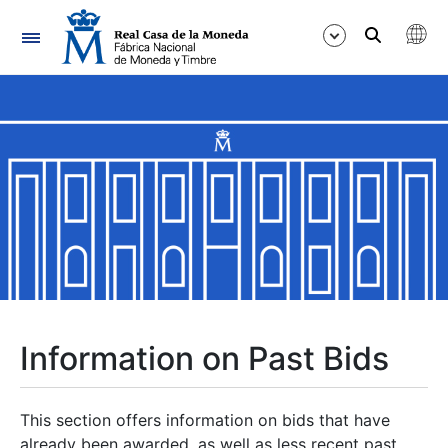
Navigation
Show/Hide
Show/Hide
Show/Hide
Show/Hide
Show/Hide
Information on Past Bids
Show/Hide
This section offers information on bids that have
already been awarded, as well as less recent past