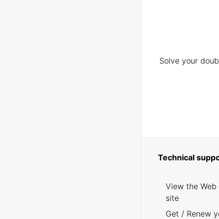
Solve your doubt
Technical suppo
View the Web
site
Get / Renew y