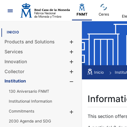
Navigation
FNMT
Ceres
El
INICIO
Products and Solutions
Show/Hide
Services
Show/Hide
Innovation
Show/Hide
Collector
Show/Hide
Inicio
Institu
Institution
Show/Hide
130 Aniversario FNMT
Informati
Institutional Information
Commitments
Show/Hide
This section offer
2030 Agenda and SDG