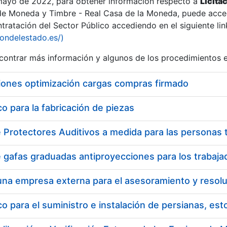
 mayo de 2022, para obtener información respecto a
Licita
de Moneda y Timbre - Real Casa de la Moneda, puede acced
ratación del Sector Público accediendo en el siguiente lin
iondelestado.es/)
ontrar más información y algunos de los procedimientos 
iones optimización cargas compras firmado
 para la fabricación de piezas
 para el suministro e instalación de persianas, es