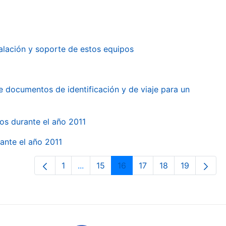
alación y soporte de estos equipos
e documentos de identificación y de viaje para un
gos durante el año 2011
ante el año 2011
1
...
15
16
17
18
19
Page
Intermediate Pages Use TAB to naviga
Page
Page
Page
Page
Page