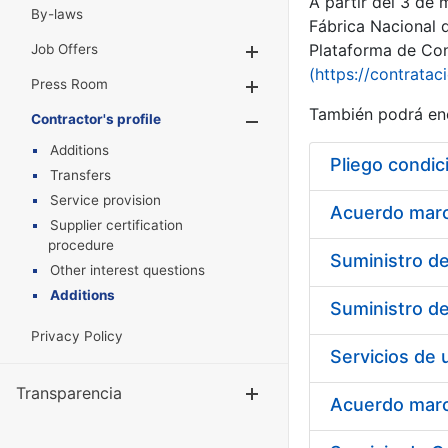
A partir del 3 de
By-laws
Fábrica Nacional 
Plataforma de Cont
Job Offers
Show/Hide
(https://contratac
Press Room
Show/Hide
También podrá enc
Contractor's profile
Show/Hide
Additions
Pliego condic
Transfers
Service provision
Acuerdo marco
Supplier certification
procedure
Other interest questions
Additions
Privacy Policy
Transparencia
Show/Hide
Acuerdo marco