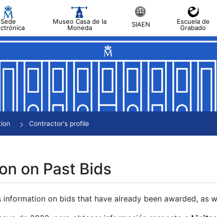
Sede
Museo Casa de la
Escuela de
SIAEN
ectrónica
Moneda
Grabado
tion
Contractor's profile
on on Past Bids
s information on bids that have already been awarded, as we