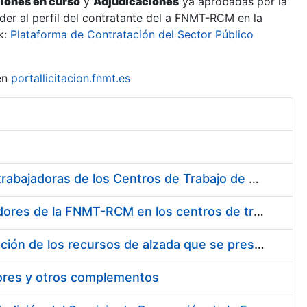
ciones en curso
y
Adjudicaciones
ya aprobadas por la
er al perfil del contratante del a FNMT-RCM en la
k:
Plataforma de Contratación del Sector Público
en
portallicitacion.fnmt.es
Suministro de Protectores Auditivos a medida para las personas trabajadoras de los Centros de Trabajo de Madrid y Burgos
Suministro de gafas graduadas antiproyecciones para los trabajadores de la FNMT-RCM en los centros de trabajo de Madrid y Burgos
Servicios de una empresa externa para el asesoramiento y resolución de los recursos de alzada que se presentan relacionados con procesos de selección para la FNMT-RCM
tores y otros complementos