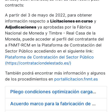
contracts:
Show/Hide
A partir del 3 de mayo de 2022, para obtener
información respecto a
Licitaciones en curso
y
Show/Hide
Adjudicaciones
ya aprobadas por la Fábrica
Show/Hide
Nacional de Moneda y Timbre - Real Casa de la
Moneda, puede acceder al perfil del contratante del
a FNMT-RCM en la Plataforma de Contratación del
Sector Público accediendo en el siguiente link:
Plataforma de Contratación del Sector Público
(https://contrataciondelestado.es/)
También podrá encontrar más información y algunos
de los procedimientos en
portallicitacion.fnmt.es
Pliego condiciones optimización cargas compras firmado
Show/Hide
Acuerdo marco para la fabricación de piezas