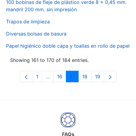
100 bobinas de fleje de plástico verde 8 x 0,45 mm.
mandril 200 mm. sin impresión
Trapos de limpieza
Diversas bolsas de basura
Papel higiénico doble capa y toallas en rollo de papel
Showing 161 to 170 of 184 entries.
1
...
16
17
18
19
Page
Intermediate Pages Use TAB to naviga
Page
Page
Page
Page
FAQs