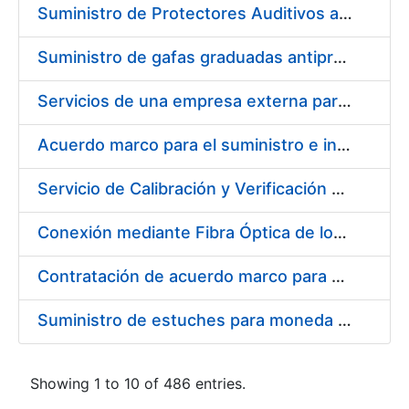
Suministro de Protectores Auditivos a medida para las personas trabajadoras de los Centros de Trabajo de Madrid y Burgos
Suministro de gafas graduadas antiproyecciones para los trabajadores de la FNMT-RCM en los centros de trabajo de Madrid y Burgos
Servicios de una empresa externa para el asesoramiento y resolución de los recursos de alzada que se presentan relacionados con procesos de selección para la FNMT-RCM
Acuerdo marco para el suministro e instalación de persianas, estores y otros complementos
Servicio de Calibración y Verificación Externa de los Equipos de Medición del Servicio de Prevención de la FNMT-RCM
Conexión mediante Fibra Óptica de los Centros de Proceso de Datos (CPDs) de las sedes de la FNMT-RCM de Burgos y Madrid
Contratación de acuerdo marco para el Suministro de Material de Electricidad para la Fábrica Nacional de Moneda y Timbre-Real Casa de la Moneda en su centro de trabajo de Burgos
Suministro de estuches para moneda de 30 €
Showing 1 to 10 of 486 entries.