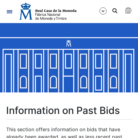
Navigation
Show/Hide
Show/Hide
Show/Hide
Show/Hide
Show/Hide
Information on Past Bids
Show/Hide
This section offers information on bids that have
already been awarded, as well as less recent past