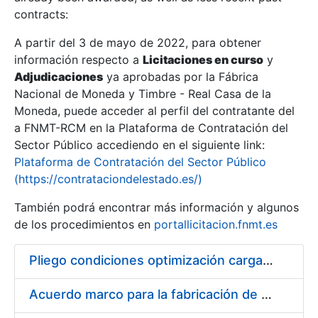
contracts:
Show/Hide
A partir del 3 de mayo de 2022, para obtener
información respecto a
Licitaciones en curso
y
Show/Hide
Adjudicaciones
ya aprobadas por la Fábrica
Show/Hide
Nacional de Moneda y Timbre - Real Casa de la
Moneda, puede acceder al perfil del contratante del
a FNMT-RCM en la Plataforma de Contratación del
Sector Público accediendo en el siguiente link:
Plataforma de Contratación del Sector Público
(https://contrataciondelestado.es/)
También podrá encontrar más información y algunos
de los procedimientos en
portallicitacion.fnmt.es
Pliego condiciones optimización cargas compras firmado
Show/Hide
Acuerdo marco para la fabricación de piezas