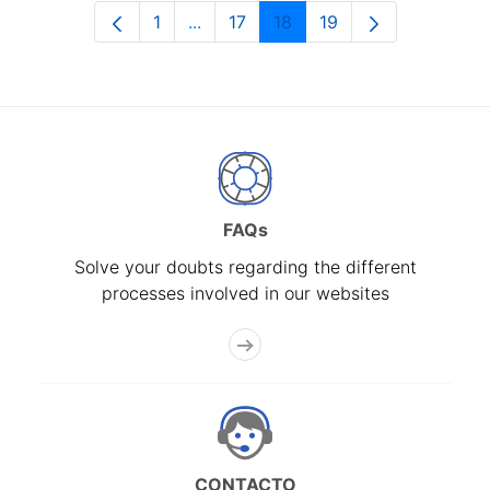
1
...
17
18
19
Page
Intermediate Pages Use TAB to navi
Page
Page
Page
FAQs
Solve your doubts regarding the different
processes involved in our websites
CONTACTO