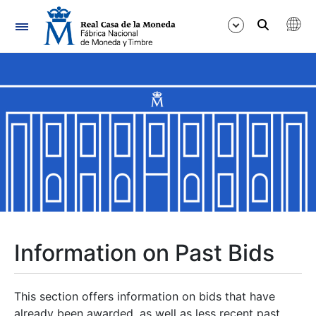
Navigation
Show/Hide
Show/Hide
Show/Hide
Show/Hide
Show/Hide
Information on Past Bids
Show/Hide
This section offers information on bids that have
already been awarded, as well as less recent past