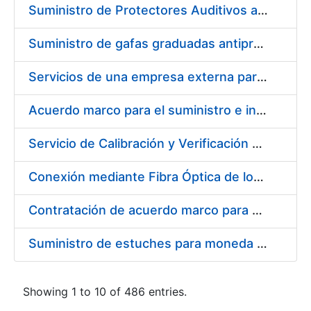
Suministro de Protectores Auditivos a medida para las personas trabajadoras de los Centros de Trabajo de Madrid y Burgos
Suministro de gafas graduadas antiproyecciones para los trabajadores de la FNMT-RCM en los centros de trabajo de Madrid y Burgos
Servicios de una empresa externa para el asesoramiento y resolución de los recursos de alzada que se presentan relacionados con procesos de selección para la FNMT-RCM
Acuerdo marco para el suministro e instalación de persianas, estores y otros complementos
Servicio de Calibración y Verificación Externa de los Equipos de Medición del Servicio de Prevención de la FNMT-RCM
Conexión mediante Fibra Óptica de los Centros de Proceso de Datos (CPDs) de las sedes de la FNMT-RCM de Burgos y Madrid
Contratación de acuerdo marco para el Suministro de Material de Electricidad para la Fábrica Nacional de Moneda y Timbre-Real Casa de la Moneda en su centro de trabajo de Burgos
Suministro de estuches para moneda de 30 €
Showing 1 to 10 of 486 entries.