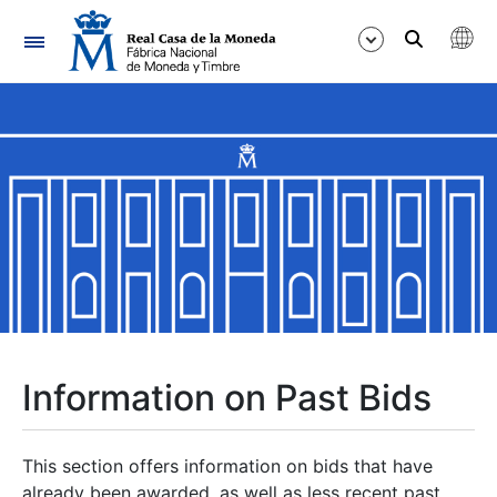
Navigation
Show/Hide
Show/Hide
Show/Hide
Show/Hide
Show/Hide
Information on Past Bids
Show/Hide
This section offers information on bids that have
already been awarded, as well as less recent past