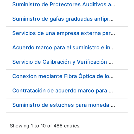
Suministro de Protectores Auditivos a medida para las personas trabajadoras de los Centros de Trabajo de Madrid y Burgos
Suministro de gafas graduadas antiproyecciones para los trabajadores de la FNMT-RCM en los centros de trabajo de Madrid y Burgos
Servicios de una empresa externa para el asesoramiento y resolución de los recursos de alzada que se presentan relacionados con procesos de selección para la FNMT-RCM
Acuerdo marco para el suministro e instalación de persianas, estores y otros complementos
Servicio de Calibración y Verificación Externa de los Equipos de Medición del Servicio de Prevención de la FNMT-RCM
Conexión mediante Fibra Óptica de los Centros de Proceso de Datos (CPDs) de las sedes de la FNMT-RCM de Burgos y Madrid
Contratación de acuerdo marco para el Suministro de Material de Electricidad para la Fábrica Nacional de Moneda y Timbre-Real Casa de la Moneda en su centro de trabajo de Burgos
Suministro de estuches para moneda de 30 €
Showing 1 to 10 of 486 entries.