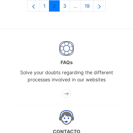
1
2
3
...
19
Page
Page
Page
Intermediate Pages Use T
Page
FAQs
Solve your doubts regarding the different
processes involved in our websites
CONTACTO