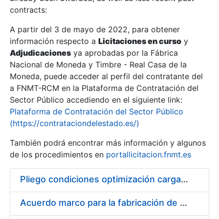
contracts:
Show/Hide
A partir del 3 de mayo de 2022, para obtener
información respecto a
Licitaciones en curso
y
Show/Hide
Adjudicaciones
ya aprobadas por la Fábrica
Show/Hide
Nacional de Moneda y Timbre - Real Casa de la
Moneda, puede acceder al perfil del contratante del
a FNMT-RCM en la Plataforma de Contratación del
Sector Público accediendo en el siguiente link:
Plataforma de Contratación del Sector Público
(https://contrataciondelestado.es/)
También podrá encontrar más información y algunos
de los procedimientos en
portallicitacion.fnmt.es
Pliego condiciones optimización cargas compras firmado
Show/Hide
Acuerdo marco para la fabricación de piezas