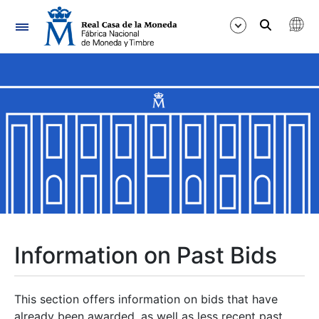
Navigation
Show/Hide
Show/Hide
Show/Hide
Show/Hide
Show/Hide
Information on Past Bids
Show/Hide
This section offers information on bids that have
already been awarded, as well as less recent past