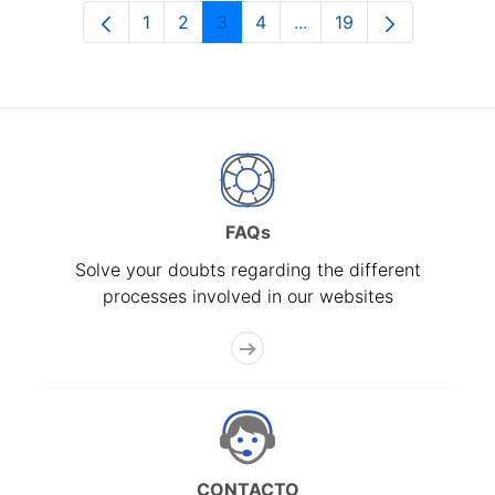
1
2
3
4
...
19
Page
Page
Page
Page
Intermediate Pages Use
Page
FAQs
Solve your doubts regarding the different
processes involved in our websites
CONTACTO