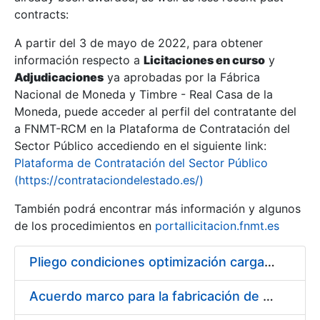
contracts:
Show/Hide
A partir del 3 de mayo de 2022, para obtener
información respecto a
Licitaciones en curso
y
Show/Hide
Adjudicaciones
ya aprobadas por la Fábrica
Show/Hide
Nacional de Moneda y Timbre - Real Casa de la
Moneda, puede acceder al perfil del contratante del
a FNMT-RCM en la Plataforma de Contratación del
Sector Público accediendo en el siguiente link:
Plataforma de Contratación del Sector Público
(https://contrataciondelestado.es/)
También podrá encontrar más información y algunos
de los procedimientos en
portallicitacion.fnmt.es
Pliego condiciones optimización cargas compras firmado
Show/Hide
Acuerdo marco para la fabricación de piezas