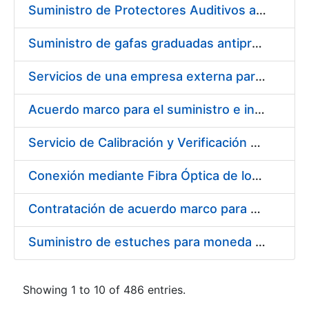
Suministro de Protectores Auditivos a medida para las personas trabajadoras de los Centros de Trabajo de Madrid y Burgos
Suministro de gafas graduadas antiproyecciones para los trabajadores de la FNMT-RCM en los centros de trabajo de Madrid y Burgos
Servicios de una empresa externa para el asesoramiento y resolución de los recursos de alzada que se presentan relacionados con procesos de selección para la FNMT-RCM
Acuerdo marco para el suministro e instalación de persianas, estores y otros complementos
Servicio de Calibración y Verificación Externa de los Equipos de Medición del Servicio de Prevención de la FNMT-RCM
Conexión mediante Fibra Óptica de los Centros de Proceso de Datos (CPDs) de las sedes de la FNMT-RCM de Burgos y Madrid
Contratación de acuerdo marco para el Suministro de Material de Electricidad para la Fábrica Nacional de Moneda y Timbre-Real Casa de la Moneda en su centro de trabajo de Burgos
Suministro de estuches para moneda de 30 €
Showing 1 to 10 of 486 entries.