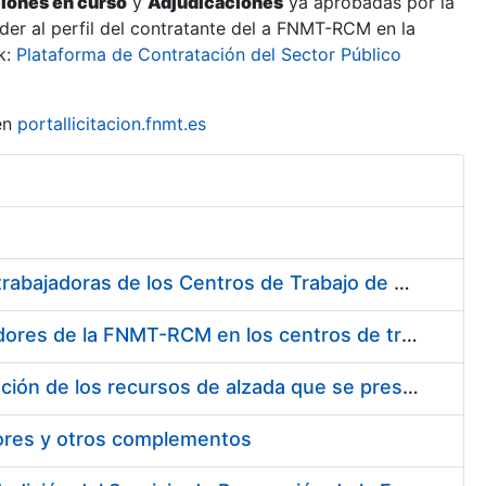
ciones en curso
y
Adjudicaciones
ya aprobadas por la
er al perfil del contratante del a FNMT-RCM en la
k:
Plataforma de Contratación del Sector Público
en
portallicitacion.fnmt.es
Suministro de Protectores Auditivos a medida para las personas trabajadoras de los Centros de Trabajo de Madrid y Burgos
Suministro de gafas graduadas antiproyecciones para los trabajadores de la FNMT-RCM en los centros de trabajo de Madrid y Burgos
Servicios de una empresa externa para el asesoramiento y resolución de los recursos de alzada que se presentan relacionados con procesos de selección para la FNMT-RCM
tores y otros complementos