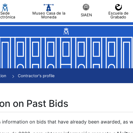
Sede
Museo Casa de la
Escuela de
SIAEN
ectrónica
Moneda
Grabado
tion
Contractor's profile
on on Past Bids
s information on bids that have already been awarded, as we