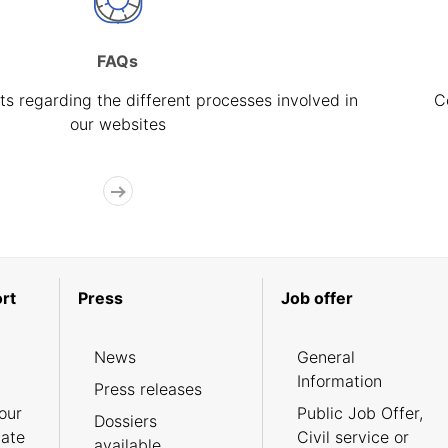
FAQs
s regarding the different processes involved in
C
our websites
rt
Press
Job offer
News
General
Information
Press releases
our
Public Job Offer,
Dossiers
cate
Civil service or
available