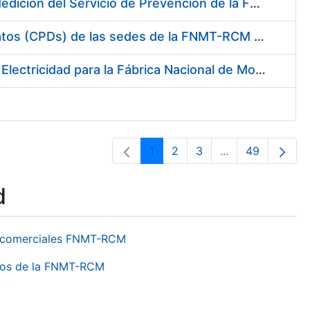
Servicio de Calibración y Verificación Externa de los Equipos de Medición del Servicio de Prevención de la FNMT-RCM
Conexión mediante Fibra Óptica de los Centros de Proceso de Datos (CPDs) de las sedes de la FNMT-RCM de Burgos y Madrid
Contratación de acuerdo marco para el Suministro de Material de Electricidad para la Fábrica Nacional de Moneda y Timbre-Real Casa de la Moneda en su centro de trabajo de Burgos
1
2
3
...
49
Page
Page
Page
Intermediate Pa
Page
d
os comerciales FNMT-RCM
ntros de la FNMT-RCM