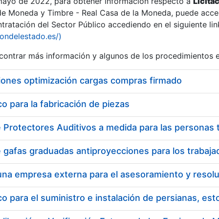
 mayo de 2022, para obtener información respecto a
Licita
de Moneda y Timbre - Real Casa de la Moneda, puede acced
ratación del Sector Público accediendo en el siguiente lin
iondelestado.es/)
ontrar más información y algunos de los procedimientos 
iones optimización cargas compras firmado
 para la fabricación de piezas
 para el suministro e instalación de persianas, es