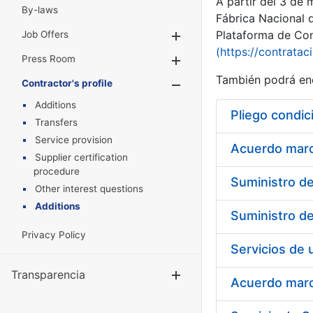
A partir del 3 de
By-laws
Fábrica Nacional 
Plataforma de Cont
Job Offers
Show/Hide
(https://contratac
Press Room
Show/Hide
También podrá enc
Contractor's profile
Show/Hide
Additions
Pliego condic
Transfers
Service provision
Acuerdo marco
Supplier certification
procedure
Other interest questions
Additions
Privacy Policy
Transparencia
Show/Hide
Acuerdo marco