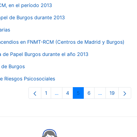
CM, en el período 2013
papel de Burgos durante 2013
arias
 incendios en FNMT-RCM (Centros de Madrid y Burgos)
ca de Papel Burgos durante el año 2013
l de Burgos
e Riesgos Psicosociales
1
...
4
5
6
...
19
Page
Intermediate Pages Use TAB to nav
Page
Page
Page
Intermediate Pa
Page