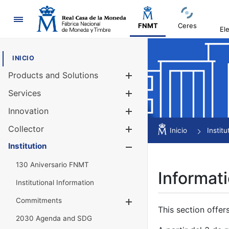
Navigation
FNMT
Ceres
El
INICIO
Products and Solutions
Show/Hide
Services
Show/Hide
Innovation
Show/Hide
Collector
Show/Hide
Inicio
Institu
Institution
Show/Hide
130 Aniversario FNMT
Informati
Institutional Information
Commitments
Show/Hide
This section offer
2030 Agenda and SDG