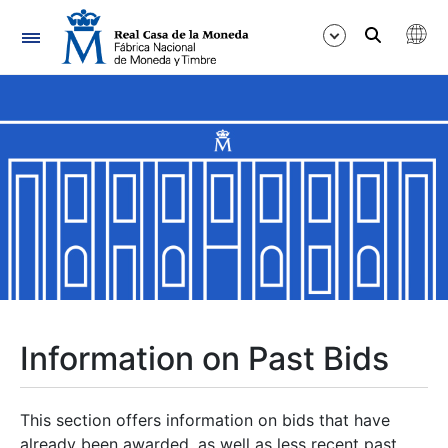
Navigation
Show/Hide
Show/Hide
Show/Hide
Show/Hide
Show/Hide
Information on Past Bids
Show/Hide
This section offers information on bids that have
already been awarded, as well as less recent past