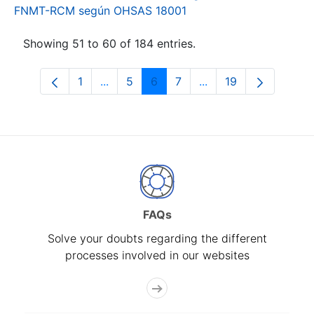
FNMT-RCM según OHSAS 18001
Showing 51 to 60 of 184 entries.
1
...
5
6
7
...
19
Page
Intermediate Pages Use TAB to navigat
Page
Page
Page
Intermediate Pages U
Page
FAQs
Solve your doubts regarding the different
processes involved in our websites