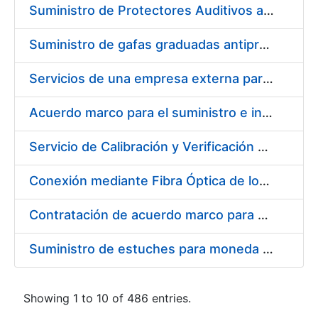
Suministro de Protectores Auditivos a medida para las personas trabajadoras de los Centros de Trabajo de Madrid y Burgos
Suministro de gafas graduadas antiproyecciones para los trabajadores de la FNMT-RCM en los centros de trabajo de Madrid y Burgos
Servicios de una empresa externa para el asesoramiento y resolución de los recursos de alzada que se presentan relacionados con procesos de selección para la FNMT-RCM
Acuerdo marco para el suministro e instalación de persianas, estores y otros complementos
Servicio de Calibración y Verificación Externa de los Equipos de Medición del Servicio de Prevención de la FNMT-RCM
Conexión mediante Fibra Óptica de los Centros de Proceso de Datos (CPDs) de las sedes de la FNMT-RCM de Burgos y Madrid
Contratación de acuerdo marco para el Suministro de Material de Electricidad para la Fábrica Nacional de Moneda y Timbre-Real Casa de la Moneda en su centro de trabajo de Burgos
Suministro de estuches para moneda de 30 €
Showing 1 to 10 of 486 entries.