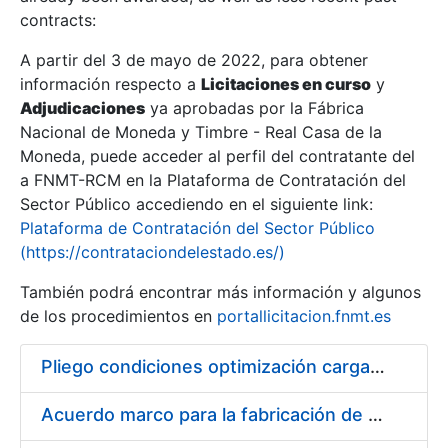
contracts:
Show/Hide
A partir del 3 de mayo de 2022, para obtener
información respecto a
Licitaciones en curso
y
Show/Hide
Adjudicaciones
ya aprobadas por la Fábrica
Show/Hide
Nacional de Moneda y Timbre - Real Casa de la
Moneda, puede acceder al perfil del contratante del
a FNMT-RCM en la Plataforma de Contratación del
Sector Público accediendo en el siguiente link:
Plataforma de Contratación del Sector Público
(https://contrataciondelestado.es/)
También podrá encontrar más información y algunos
de los procedimientos en
portallicitacion.fnmt.es
Pliego condiciones optimización cargas compras firmado
Show/Hide
Acuerdo marco para la fabricación de piezas