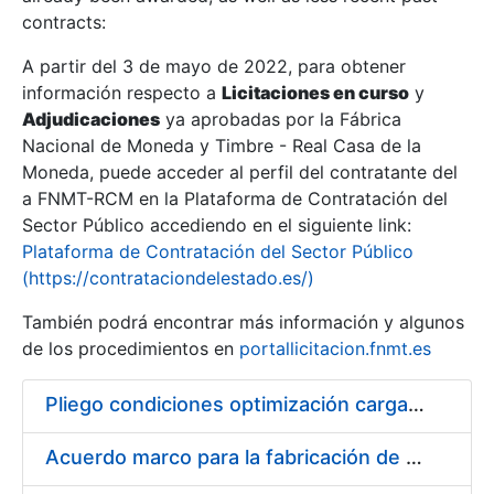
contracts:
Show/Hide
A partir del 3 de mayo de 2022, para obtener
información respecto a
Licitaciones en curso
y
Show/Hide
Adjudicaciones
ya aprobadas por la Fábrica
Show/Hide
Nacional de Moneda y Timbre - Real Casa de la
Moneda, puede acceder al perfil del contratante del
a FNMT-RCM en la Plataforma de Contratación del
Sector Público accediendo en el siguiente link:
Plataforma de Contratación del Sector Público
(https://contrataciondelestado.es/)
También podrá encontrar más información y algunos
de los procedimientos en
portallicitacion.fnmt.es
Pliego condiciones optimización cargas compras firmado
Show/Hide
Acuerdo marco para la fabricación de piezas