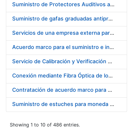
Suministro de Protectores Auditivos a medida para las personas trabajadoras de los Centros de Trabajo de Madrid y Burgos
Suministro de gafas graduadas antiproyecciones para los trabajadores de la FNMT-RCM en los centros de trabajo de Madrid y Burgos
Servicios de una empresa externa para el asesoramiento y resolución de los recursos de alzada que se presentan relacionados con procesos de selección para la FNMT-RCM
Acuerdo marco para el suministro e instalación de persianas, estores y otros complementos
Servicio de Calibración y Verificación Externa de los Equipos de Medición del Servicio de Prevención de la FNMT-RCM
Conexión mediante Fibra Óptica de los Centros de Proceso de Datos (CPDs) de las sedes de la FNMT-RCM de Burgos y Madrid
Contratación de acuerdo marco para el Suministro de Material de Electricidad para la Fábrica Nacional de Moneda y Timbre-Real Casa de la Moneda en su centro de trabajo de Burgos
Suministro de estuches para moneda de 30 €
Showing 1 to 10 of 486 entries.