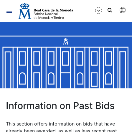
Navigation
Show/Hide
Show/Hide
Show/Hide
Show/Hide
Show/Hide
Information on Past Bids
Show/Hide
This section offers information on bids that have
already been awarded, as well as less recent past