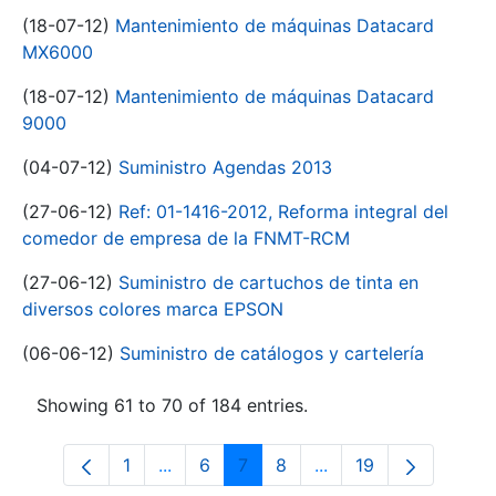
(18-07-12)
Mantenimiento de máquinas Datacard
MX6000
(18-07-12)
Mantenimiento de máquinas Datacard
9000
(04-07-12)
Suministro Agendas 2013
(27-06-12)
Ref: 01-1416-2012, Reforma integral del
comedor de empresa de la FNMT-RCM
(27-06-12)
Suministro de cartuchos de tinta en
diversos colores marca EPSON
(06-06-12)
Suministro de catálogos y cartelería
Showing 61 to 70 of 184 entries.
1
...
6
7
8
...
19
Page
Intermediate Pages Use TAB to navigat
Page
Page
Page
Intermediate Pages U
Page