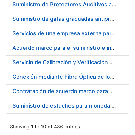
Suministro de Protectores Auditivos a medida para las personas trabajadoras de los Centros de Trabajo de Madrid y Burgos
Suministro de gafas graduadas antiproyecciones para los trabajadores de la FNMT-RCM en los centros de trabajo de Madrid y Burgos
Servicios de una empresa externa para el asesoramiento y resolución de los recursos de alzada que se presentan relacionados con procesos de selección para la FNMT-RCM
Acuerdo marco para el suministro e instalación de persianas, estores y otros complementos
Servicio de Calibración y Verificación Externa de los Equipos de Medición del Servicio de Prevención de la FNMT-RCM
Conexión mediante Fibra Óptica de los Centros de Proceso de Datos (CPDs) de las sedes de la FNMT-RCM de Burgos y Madrid
Contratación de acuerdo marco para el Suministro de Material de Electricidad para la Fábrica Nacional de Moneda y Timbre-Real Casa de la Moneda en su centro de trabajo de Burgos
Suministro de estuches para moneda de 30 €
Showing 1 to 10 of 486 entries.