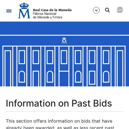
Navigation
Show/Hide
Show/Hide
Show/Hide
Show/Hide
Show/Hide
Information on Past Bids
Show/Hide
This section offers information on bids that have
already been awarded, as well as less recent past