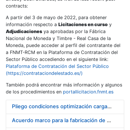
contracts:
Show/Hide
A partir del 3 de mayo de 2022, para obtener
información respecto a
Licitaciones en curso
y
Show/Hide
Adjudicaciones
ya aprobadas por la Fábrica
Show/Hide
Nacional de Moneda y Timbre - Real Casa de la
Moneda, puede acceder al perfil del contratante del
a FNMT-RCM en la Plataforma de Contratación del
Sector Público accediendo en el siguiente link:
Plataforma de Contratación del Sector Público
(https://contrataciondelestado.es/)
También podrá encontrar más información y algunos
de los procedimientos en
portallicitacion.fnmt.es
Pliego condiciones optimización cargas compras firmado
Show/Hide
Acuerdo marco para la fabricación de piezas