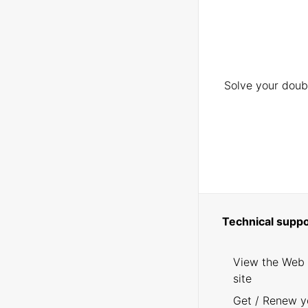
Solve your doubt
Technical suppo
View the Web
site
Get / Renew y