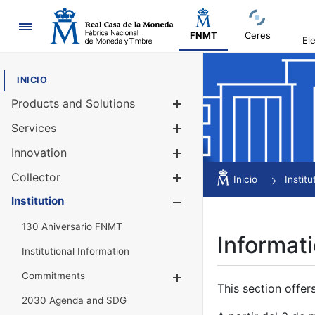
Navigation
FNMT
Ceres
El
INICIO
Products and Solutions
Show/Hide
Services
Show/Hide
Innovation
Show/Hide
Collector
Show/Hide
Inicio
Institu
Institution
Show/Hide
130 Aniversario FNMT
Informati
Institutional Information
Commitments
Show/Hide
This section offer
2030 Agenda and SDG