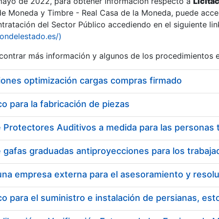
 mayo de 2022, para obtener información respecto a
Licita
de Moneda y Timbre - Real Casa de la Moneda, puede acced
ratación del Sector Público accediendo en el siguiente lin
iondelestado.es/)
ontrar más información y algunos de los procedimientos 
iones optimización cargas compras firmado
 para la fabricación de piezas
 para el suministro e instalación de persianas, es