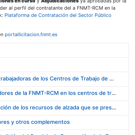
ciones en curso
y
Adjudicaciones
ya aprobadas por la
er al perfil del contratante del a FNMT-RCM en la
k:
Plataforma de Contratación del Sector Público
en
portallicitacion.fnmt.es
Suministro de Protectores Auditivos a medida para las personas trabajadoras de los Centros de Trabajo de Madrid y Burgos
Suministro de gafas graduadas antiproyecciones para los trabajadores de la FNMT-RCM en los centros de trabajo de Madrid y Burgos
Servicios de una empresa externa para el asesoramiento y resolución de los recursos de alzada que se presentan relacionados con procesos de selección para la FNMT-RCM
tores y otros complementos