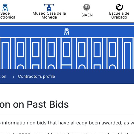
Sede
Museo Casa de la
Escuela de
SIAEN
ectrónica
Moneda
Grabado
tion
Contractor's profile
on on Past Bids
s information on bids that have already been awarded, as we