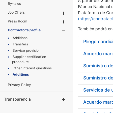
A partir del 3 de
By-laws
Fábrica Nacional 
Plataforma de Cont
Job Offers
Show/Hide
(https://contratac
Press Room
Show/Hide
También podrá enc
Contractor's profile
Show/Hide
Additions
Pliego condic
Transfers
Service provision
Acuerdo marco
Supplier certification
procedure
Other interest questions
Additions
Privacy Policy
Transparencia
Show/Hide
Acuerdo marco