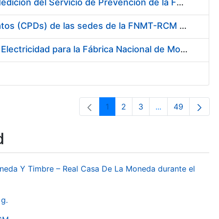
Servicio de Calibración y Verificación Externa de los Equipos de Medición del Servicio de Prevención de la FNMT-RCM
Conexión mediante Fibra Óptica de los Centros de Proceso de Datos (CPDs) de las sedes de la FNMT-RCM de Burgos y Madrid
Contratación de acuerdo marco para el Suministro de Material de Electricidad para la Fábrica Nacional de Moneda y Timbre-Real Casa de la Moneda en su centro de trabajo de Burgos
1
2
3
...
49
Page
Page
Page
Intermediate Pa
Page
d
oneda Y Timbre – Real Casa De La Moneda durante el
g.