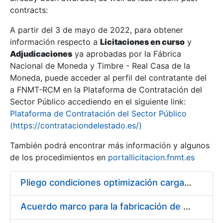
contracts:
Show/Hide
A partir del 3 de mayo de 2022, para obtener
información respecto a
Licitaciones en curso
y
Show/Hide
Adjudicaciones
ya aprobadas por la Fábrica
Show/Hide
Nacional de Moneda y Timbre - Real Casa de la
Moneda, puede acceder al perfil del contratante del
a FNMT-RCM en la Plataforma de Contratación del
Sector Público accediendo en el siguiente link:
Plataforma de Contratación del Sector Público
(https://contrataciondelestado.es/)
También podrá encontrar más información y algunos
de los procedimientos en
portallicitacion.fnmt.es
Pliego condiciones optimización cargas compras firmado
Show/Hide
Acuerdo marco para la fabricación de piezas