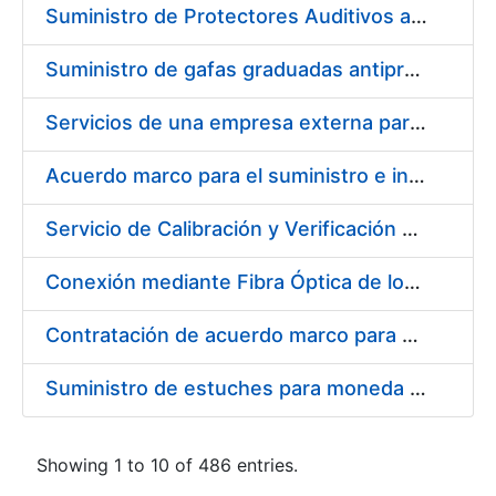
Suministro de Protectores Auditivos a medida para las personas trabajadoras de los Centros de Trabajo de Madrid y Burgos
Suministro de gafas graduadas antiproyecciones para los trabajadores de la FNMT-RCM en los centros de trabajo de Madrid y Burgos
Servicios de una empresa externa para el asesoramiento y resolución de los recursos de alzada que se presentan relacionados con procesos de selección para la FNMT-RCM
Acuerdo marco para el suministro e instalación de persianas, estores y otros complementos
Servicio de Calibración y Verificación Externa de los Equipos de Medición del Servicio de Prevención de la FNMT-RCM
Conexión mediante Fibra Óptica de los Centros de Proceso de Datos (CPDs) de las sedes de la FNMT-RCM de Burgos y Madrid
Contratación de acuerdo marco para el Suministro de Material de Electricidad para la Fábrica Nacional de Moneda y Timbre-Real Casa de la Moneda en su centro de trabajo de Burgos
Suministro de estuches para moneda de 30 €
Showing 1 to 10 of 486 entries.