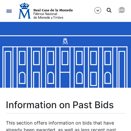
Navigation
Show/Hide
Show/Hide
Show/Hide
Show/Hide
Show/Hide
Information on Past Bids
Show/Hide
This section offers information on bids that have
already been awarded, as well as less recent past