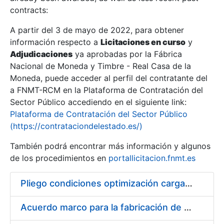
contracts:
Show/Hide
A partir del 3 de mayo de 2022, para obtener
información respecto a
Licitaciones en curso
y
Show/Hide
Adjudicaciones
ya aprobadas por la Fábrica
Show/Hide
Nacional de Moneda y Timbre - Real Casa de la
Moneda, puede acceder al perfil del contratante del
a FNMT-RCM en la Plataforma de Contratación del
Sector Público accediendo en el siguiente link:
Plataforma de Contratación del Sector Público
(https://contrataciondelestado.es/)
También podrá encontrar más información y algunos
de los procedimientos en
portallicitacion.fnmt.es
Pliego condiciones optimización cargas compras firmado
Show/Hide
Acuerdo marco para la fabricación de piezas