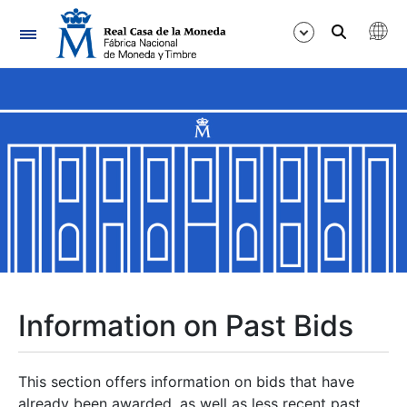
Navigation
Show/Hide
Show/Hide
Show/Hide
Show/Hide
Show/Hide
Information on Past Bids
Show/Hide
This section offers information on bids that have
already been awarded, as well as less recent past