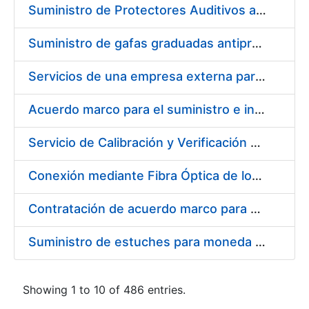
Suministro de Protectores Auditivos a medida para las personas trabajadoras de los Centros de Trabajo de Madrid y Burgos
Suministro de gafas graduadas antiproyecciones para los trabajadores de la FNMT-RCM en los centros de trabajo de Madrid y Burgos
Servicios de una empresa externa para el asesoramiento y resolución de los recursos de alzada que se presentan relacionados con procesos de selección para la FNMT-RCM
Acuerdo marco para el suministro e instalación de persianas, estores y otros complementos
Servicio de Calibración y Verificación Externa de los Equipos de Medición del Servicio de Prevención de la FNMT-RCM
Conexión mediante Fibra Óptica de los Centros de Proceso de Datos (CPDs) de las sedes de la FNMT-RCM de Burgos y Madrid
Contratación de acuerdo marco para el Suministro de Material de Electricidad para la Fábrica Nacional de Moneda y Timbre-Real Casa de la Moneda en su centro de trabajo de Burgos
Suministro de estuches para moneda de 30 €
Showing 1 to 10 of 486 entries.