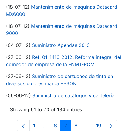
(18-07-12)
Mantenimiento de máquinas Datacard
MX6000
(18-07-12)
Mantenimiento de máquinas Datacard
9000
(04-07-12)
Suministro Agendas 2013
(27-06-12)
Ref: 01-1416-2012, Reforma integral del
comedor de empresa de la FNMT-RCM
(27-06-12)
Suministro de cartuchos de tinta en
diversos colores marca EPSON
(06-06-12)
Suministro de catálogos y cartelería
Showing 61 to 70 of 184 entries.
1
...
6
7
8
...
19
Page
Intermediate Pages Use TAB to navigat
Page
Page
Page
Intermediate Pages U
Page