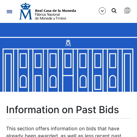
Navigation
Show/Hide
Show/Hide
Show/Hide
Show/Hide
Show/Hide
Information on Past Bids
Show/Hide
This section offers information on bids that have
already been awarded, as well as less recent past