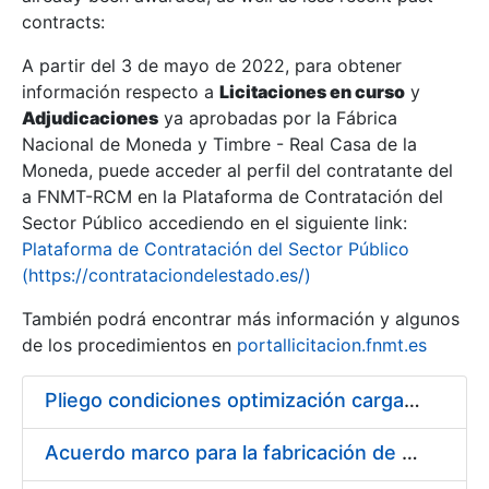
contracts:
Show/Hide
A partir del 3 de mayo de 2022, para obtener
información respecto a
Licitaciones en curso
y
Show/Hide
Adjudicaciones
ya aprobadas por la Fábrica
Show/Hide
Nacional de Moneda y Timbre - Real Casa de la
Moneda, puede acceder al perfil del contratante del
a FNMT-RCM en la Plataforma de Contratación del
Sector Público accediendo en el siguiente link:
Plataforma de Contratación del Sector Público
(https://contrataciondelestado.es/)
También podrá encontrar más información y algunos
de los procedimientos en
portallicitacion.fnmt.es
Pliego condiciones optimización cargas compras firmado
Show/Hide
Acuerdo marco para la fabricación de piezas