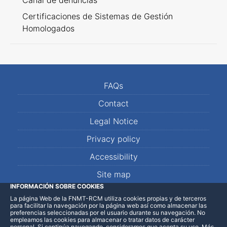
Canal de denuncias
Certificaciones de Sistemas de Gestión
Homologados
FAQs
Contact
Legal Notice
Privacy policy
Accessibility
Site map
INFORMACIÓN SOBRE COOKIES
La página Web de la FNMT-RCM utiliza cookies propias y de terceros
LinkedIn
Facebook
WhatsApp
para facilitar la navegación por la página web así como almacenar las
preferencias seleccionadas por el usuario durante su navegación. No
empleamos las cookies para almacenar o tratar datos de carácter
personal. Si continúa navegando, consideramos que acepta su uso
.
Más