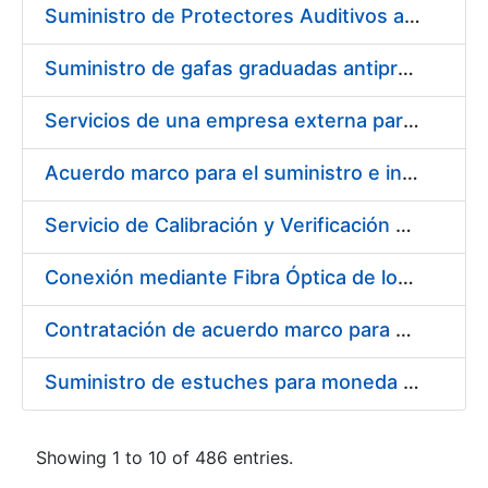
Suministro de Protectores Auditivos a medida para las personas trabajadoras de los Centros de Trabajo de Madrid y Burgos
Suministro de gafas graduadas antiproyecciones para los trabajadores de la FNMT-RCM en los centros de trabajo de Madrid y Burgos
Servicios de una empresa externa para el asesoramiento y resolución de los recursos de alzada que se presentan relacionados con procesos de selección para la FNMT-RCM
Acuerdo marco para el suministro e instalación de persianas, estores y otros complementos
Servicio de Calibración y Verificación Externa de los Equipos de Medición del Servicio de Prevención de la FNMT-RCM
Conexión mediante Fibra Óptica de los Centros de Proceso de Datos (CPDs) de las sedes de la FNMT-RCM de Burgos y Madrid
Contratación de acuerdo marco para el Suministro de Material de Electricidad para la Fábrica Nacional de Moneda y Timbre-Real Casa de la Moneda en su centro de trabajo de Burgos
Suministro de estuches para moneda de 30 €
Showing 1 to 10 of 486 entries.