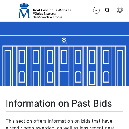
Navigation
Show/Hide
Show/Hide
Show/Hide
Show/Hide
Show/Hide
Information on Past Bids
Show/Hide
This section offers information on bids that have
already been awarded, as well as less recent past