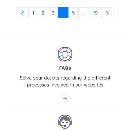
1
2
3
4
5
...
19
Page
Page
Page
Page
Page
Intermediate Pages U
Page
FAQs
Solve your doubts regarding the different
processes involved in our websites