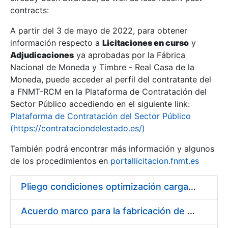
contracts:
Show/Hide
A partir del 3 de mayo de 2022, para obtener
información respecto a
Licitaciones en curso
y
Show/Hide
Adjudicaciones
ya aprobadas por la Fábrica
Show/Hide
Nacional de Moneda y Timbre - Real Casa de la
Moneda, puede acceder al perfil del contratante del
a FNMT-RCM en la Plataforma de Contratación del
Sector Público accediendo en el siguiente link:
Plataforma de Contratación del Sector Público
(https://contrataciondelestado.es/)
También podrá encontrar más información y algunos
de los procedimientos en
portallicitacion.fnmt.es
Pliego condiciones optimización cargas compras firmado
Show/Hide
Acuerdo marco para la fabricación de piezas