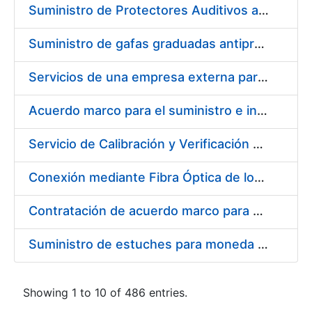
Suministro de Protectores Auditivos a medida para las personas trabajadoras de los Centros de Trabajo de Madrid y Burgos
Suministro de gafas graduadas antiproyecciones para los trabajadores de la FNMT-RCM en los centros de trabajo de Madrid y Burgos
Servicios de una empresa externa para el asesoramiento y resolución de los recursos de alzada que se presentan relacionados con procesos de selección para la FNMT-RCM
Acuerdo marco para el suministro e instalación de persianas, estores y otros complementos
Servicio de Calibración y Verificación Externa de los Equipos de Medición del Servicio de Prevención de la FNMT-RCM
Conexión mediante Fibra Óptica de los Centros de Proceso de Datos (CPDs) de las sedes de la FNMT-RCM de Burgos y Madrid
Contratación de acuerdo marco para el Suministro de Material de Electricidad para la Fábrica Nacional de Moneda y Timbre-Real Casa de la Moneda en su centro de trabajo de Burgos
Suministro de estuches para moneda de 30 €
Showing 1 to 10 of 486 entries.