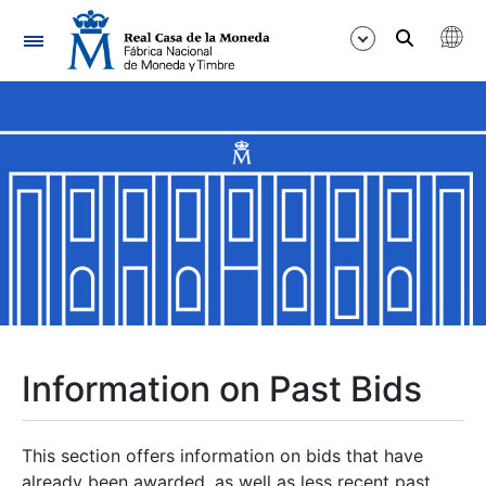
Navigation
Show/Hide
Show/Hide
Show/Hide
Show/Hide
Show/Hide
Information on Past Bids
Show/Hide
This section offers information on bids that have
already been awarded, as well as less recent past