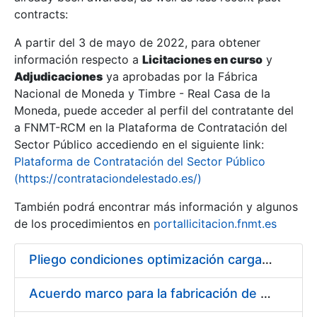
contracts:
Show/Hide
A partir del 3 de mayo de 2022, para obtener
información respecto a
Licitaciones en curso
y
Show/Hide
Adjudicaciones
ya aprobadas por la Fábrica
Show/Hide
Nacional de Moneda y Timbre - Real Casa de la
Moneda, puede acceder al perfil del contratante del
a FNMT-RCM en la Plataforma de Contratación del
Sector Público accediendo en el siguiente link:
Plataforma de Contratación del Sector Público
(https://contrataciondelestado.es/)
También podrá encontrar más información y algunos
de los procedimientos en
portallicitacion.fnmt.es
Pliego condiciones optimización cargas compras firmado
Show/Hide
Acuerdo marco para la fabricación de piezas