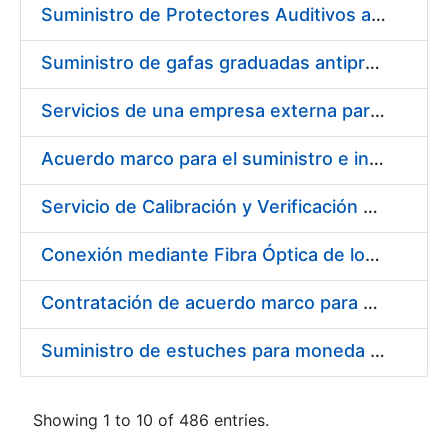
Suministro de Protectores Auditivos a medida para las personas trabajadoras de los Centros de Trabajo de Madrid y Burgos
Suministro de gafas graduadas antiproyecciones para los trabajadores de la FNMT-RCM en los centros de trabajo de Madrid y Burgos
Servicios de una empresa externa para el asesoramiento y resolución de los recursos de alzada que se presentan relacionados con procesos de selección para la FNMT-RCM
Acuerdo marco para el suministro e instalación de persianas, estores y otros complementos
Servicio de Calibración y Verificación Externa de los Equipos de Medición del Servicio de Prevención de la FNMT-RCM
Conexión mediante Fibra Óptica de los Centros de Proceso de Datos (CPDs) de las sedes de la FNMT-RCM de Burgos y Madrid
Contratación de acuerdo marco para el Suministro de Material de Electricidad para la Fábrica Nacional de Moneda y Timbre-Real Casa de la Moneda en su centro de trabajo de Burgos
Suministro de estuches para moneda de 30 €
Showing 1 to 10 of 486 entries.