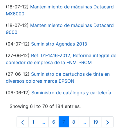
(18-07-12)
Mantenimiento de máquinas Datacard
MX6000
(18-07-12)
Mantenimiento de máquinas Datacard
9000
(04-07-12)
Suministro Agendas 2013
(27-06-12)
Ref: 01-1416-2012, Reforma integral del
comedor de empresa de la FNMT-RCM
(27-06-12)
Suministro de cartuchos de tinta en
diversos colores marca EPSON
(06-06-12)
Suministro de catálogos y cartelería
Showing 61 to 70 of 184 entries.
1
...
6
7
8
...
19
Page
Intermediate Pages Use TAB to navigat
Page
Page
Page
Intermediate Pages U
Page