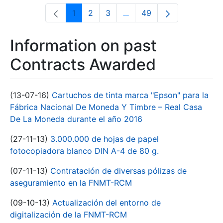
1
2
3
...
49
Page
Page
Page
Intermediate Pages Use T
Page
Information on past
Contracts Awarded
(13-07-16)
Cartuchos de tinta marca "Epson" para la
Fábrica Nacional De Moneda Y Timbre – Real Casa
De La Moneda durante el año 2016
(27-11-13)
3.000.000 de hojas de papel
fotocopiadora blanco DIN A-4 de 80 g.
(07-11-13)
Contratación de diversas pólizas de
aseguramiento en la FNMT-RCM
(09-10-13)
Actualización del entorno de
digitalización de la FNMT-RCM