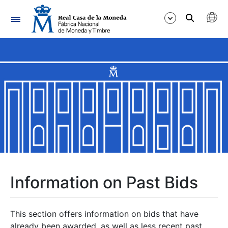
Navigation
Show/Hide
Show/Hide
Show/Hide
Show/Hide
Show/Hide
Information on Past Bids
Show/Hide
This section offers information on bids that have
already been awarded, as well as less recent past