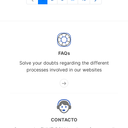
Page
Page
Page
Intermediate Pages Use T
Page
FAQs
Solve your doubts regarding the different
processes involved in our websites
CONTACTO