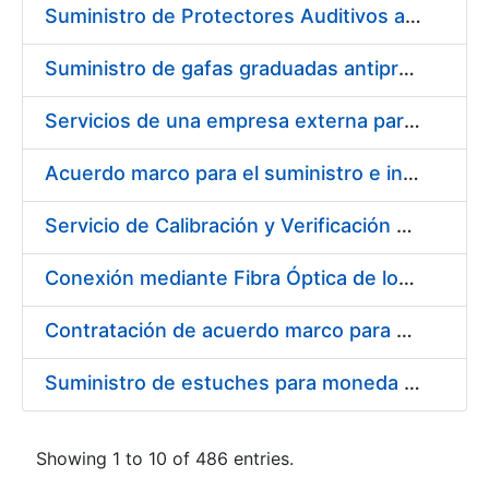
Suministro de Protectores Auditivos a medida para las personas trabajadoras de los Centros de Trabajo de Madrid y Burgos
Suministro de gafas graduadas antiproyecciones para los trabajadores de la FNMT-RCM en los centros de trabajo de Madrid y Burgos
Servicios de una empresa externa para el asesoramiento y resolución de los recursos de alzada que se presentan relacionados con procesos de selección para la FNMT-RCM
Acuerdo marco para el suministro e instalación de persianas, estores y otros complementos
Servicio de Calibración y Verificación Externa de los Equipos de Medición del Servicio de Prevención de la FNMT-RCM
Conexión mediante Fibra Óptica de los Centros de Proceso de Datos (CPDs) de las sedes de la FNMT-RCM de Burgos y Madrid
Contratación de acuerdo marco para el Suministro de Material de Electricidad para la Fábrica Nacional de Moneda y Timbre-Real Casa de la Moneda en su centro de trabajo de Burgos
Suministro de estuches para moneda de 30 €
Showing 1 to 10 of 486 entries.