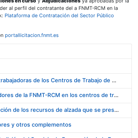
ciones en curso
y
Adjudicaciones
ya aprobadas por la
er al perfil del contratante del a FNMT-RCM en la
k:
Plataforma de Contratación del Sector Público
en
portallicitacion.fnmt.es
Suministro de Protectores Auditivos a medida para las personas trabajadoras de los Centros de Trabajo de Madrid y Burgos
Suministro de gafas graduadas antiproyecciones para los trabajadores de la FNMT-RCM en los centros de trabajo de Madrid y Burgos
Servicios de una empresa externa para el asesoramiento y resolución de los recursos de alzada que se presentan relacionados con procesos de selección para la FNMT-RCM
tores y otros complementos