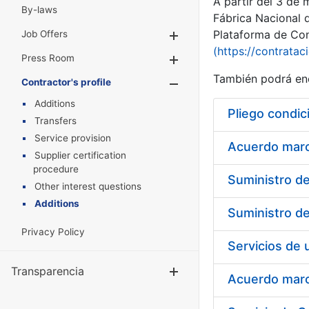
A partir del 3 de
By-laws
Fábrica Nacional 
Plataforma de Cont
Job Offers
Show/Hide
(https://contratac
Press Room
Show/Hide
También podrá enc
Contractor's profile
Show/Hide
Additions
Pliego condic
Transfers
Service provision
Acuerdo marco
Supplier certification
procedure
Other interest questions
Additions
Privacy Policy
Transparencia
Show/Hide
Acuerdo marco