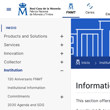
Navigation
FNMT
Ceres
El
INICIO
Products and Solutions
Show/Hide
Services
Show/Hide
Innovation
Show/Hide
Collector
Show/Hide
Inicio
Institu
Institution
Show/Hide
130 Aniversario FNMT
Informati
Institutional Information
Commitments
Show/Hide
This section offer
2030 Agenda and SDG