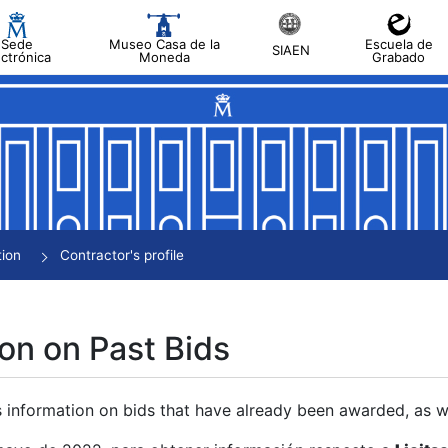
Sede
Museo Casa de la
Escuela de
SIAEN
ectrónica
Moneda
Grabado
tion
Contractor's profile
on on Past Bids
s information on bids that have already been awarded, as we