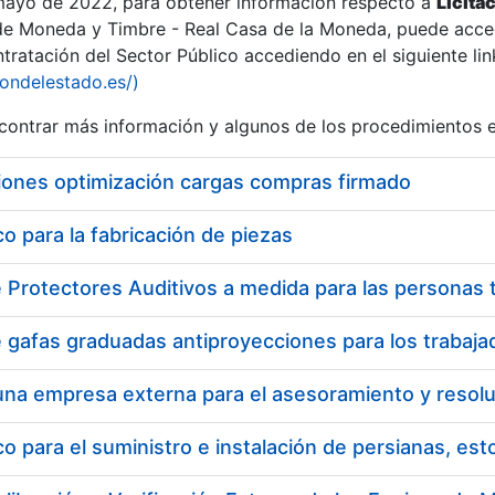
 mayo de 2022, para obtener información respecto a
Licita
de Moneda y Timbre - Real Casa de la Moneda, puede acced
ratación del Sector Público accediendo en el siguiente lin
iondelestado.es/)
ontrar más información y algunos de los procedimientos 
iones optimización cargas compras firmado
 para la fabricación de piezas
 para el suministro e instalación de persianas, es