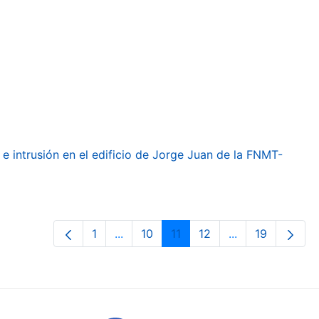
e intrusión en el edificio de Jorge Juan de la FNMT-
1
...
10
11
12
...
19
Page
Intermediate Pages Use TAB to navig
Page
Page
Page
Intermediate Pa
Page