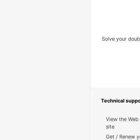
Solve your doubt
Technical suppo
View the Web
site
Get / Renew y