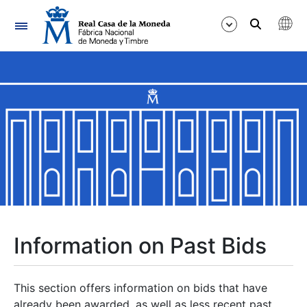
Navigation
Show/Hide
Show/Hide
Show/Hide
Show/Hide
Show/Hide
Information on Past Bids
Show/Hide
This section offers information on bids that have
already been awarded, as well as less recent past