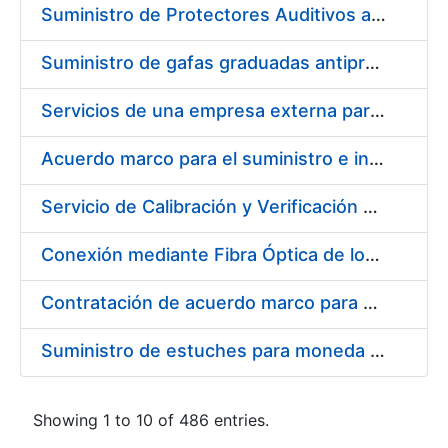
Suministro de Protectores Auditivos a medida para las personas trabajadoras de los Centros de Trabajo de Madrid y Burgos
Suministro de gafas graduadas antiproyecciones para los trabajadores de la FNMT-RCM en los centros de trabajo de Madrid y Burgos
Servicios de una empresa externa para el asesoramiento y resolución de los recursos de alzada que se presentan relacionados con procesos de selección para la FNMT-RCM
Acuerdo marco para el suministro e instalación de persianas, estores y otros complementos
Servicio de Calibración y Verificación Externa de los Equipos de Medición del Servicio de Prevención de la FNMT-RCM
Conexión mediante Fibra Óptica de los Centros de Proceso de Datos (CPDs) de las sedes de la FNMT-RCM de Burgos y Madrid
Contratación de acuerdo marco para el Suministro de Material de Electricidad para la Fábrica Nacional de Moneda y Timbre-Real Casa de la Moneda en su centro de trabajo de Burgos
Suministro de estuches para moneda de 30 €
Showing 1 to 10 of 486 entries.