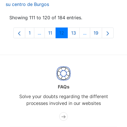
su centro de Burgos
Showing 111 to 120 of 184 entries.
1
...
11
12
13
...
19
Page
Intermediate Pages Use TAB to navigate.
Page
Page
Page
Intermediate Pages
Page
FAQs
Solve your doubts regarding the different
processes involved in our websites