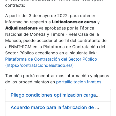
contracts:
Show/Hide
A partir del 3 de mayo de 2022, para obtener
información respecto a
Licitaciones en curso
y
Show/Hide
Adjudicaciones
ya aprobadas por la Fábrica
Show/Hide
Nacional de Moneda y Timbre - Real Casa de la
Moneda, puede acceder al perfil del contratante del
a FNMT-RCM en la Plataforma de Contratación del
Sector Público accediendo en el siguiente link:
Plataforma de Contratación del Sector Público
(https://contrataciondelestado.es/)
También podrá encontrar más información y algunos
de los procedimientos en
portallicitacion.fnmt.es
Pliego condiciones optimización cargas compras firmado
Show/Hide
Acuerdo marco para la fabricación de piezas