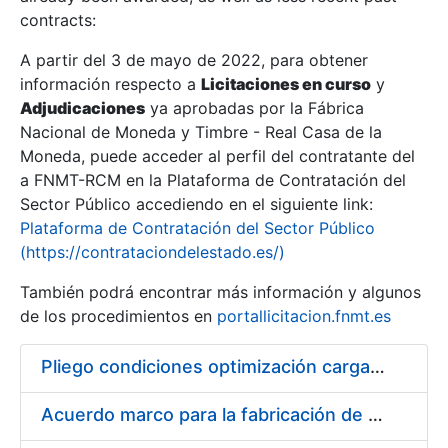
contracts:
Show/Hide
A partir del 3 de mayo de 2022, para obtener
información respecto a
Licitaciones en curso
y
Show/Hide
Adjudicaciones
ya aprobadas por la Fábrica
Show/Hide
Nacional de Moneda y Timbre - Real Casa de la
Moneda, puede acceder al perfil del contratante del
a FNMT-RCM en la Plataforma de Contratación del
Sector Público accediendo en el siguiente link:
Plataforma de Contratación del Sector Público
(https://contrataciondelestado.es/)
También podrá encontrar más información y algunos
de los procedimientos en
portallicitacion.fnmt.es
Pliego condiciones optimización cargas compras firmado
Show/Hide
Acuerdo marco para la fabricación de piezas