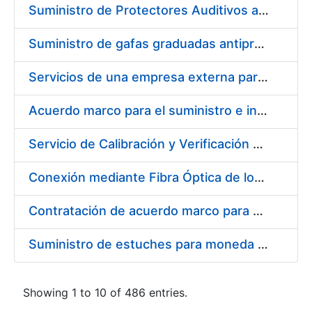
Suministro de Protectores Auditivos a medida para las personas trabajadoras de los Centros de Trabajo de Madrid y Burgos
Suministro de gafas graduadas antiproyecciones para los trabajadores de la FNMT-RCM en los centros de trabajo de Madrid y Burgos
Servicios de una empresa externa para el asesoramiento y resolución de los recursos de alzada que se presentan relacionados con procesos de selección para la FNMT-RCM
Acuerdo marco para el suministro e instalación de persianas, estores y otros complementos
Servicio de Calibración y Verificación Externa de los Equipos de Medición del Servicio de Prevención de la FNMT-RCM
Conexión mediante Fibra Óptica de los Centros de Proceso de Datos (CPDs) de las sedes de la FNMT-RCM de Burgos y Madrid
Contratación de acuerdo marco para el Suministro de Material de Electricidad para la Fábrica Nacional de Moneda y Timbre-Real Casa de la Moneda en su centro de trabajo de Burgos
Suministro de estuches para moneda de 30 €
Showing 1 to 10 of 486 entries.