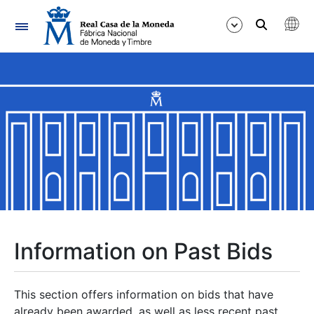
Navigation
Show/Hide
Show/Hide
Show/Hide
Show/Hide
Show/Hide
Information on Past Bids
Show/Hide
This section offers information on bids that have
already been awarded, as well as less recent past