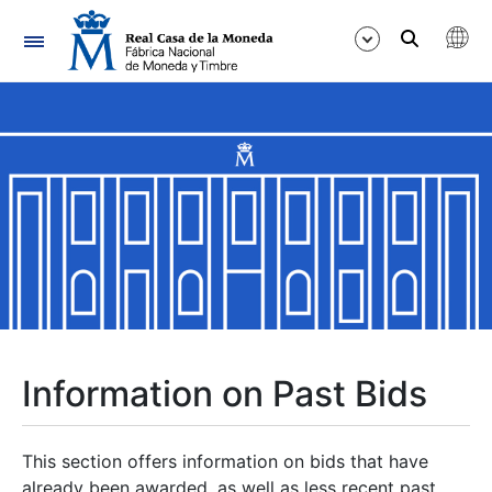
Navigation
Show/Hide
Show/Hide
Show/Hide
Show/Hide
Show/Hide
Information on Past Bids
Show/Hide
This section offers information on bids that have
already been awarded, as well as less recent past