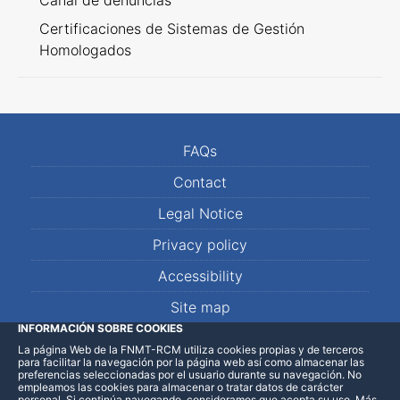
Canal de denuncias
Certificaciones de Sistemas de Gestión
Homologados
FAQs
Contact
Legal Notice
Privacy policy
Accessibility
Site map
INFORMACIÓN SOBRE COOKIES
La página Web de la FNMT-RCM utiliza cookies propias y de terceros
LinkedIn
Facebook
WhatsApp
para facilitar la navegación por la página web así como almacenar las
preferencias seleccionadas por el usuario durante su navegación. No
empleamos las cookies para almacenar o tratar datos de carácter
personal. Si continúa navegando, consideramos que acepta su uso
.
Más