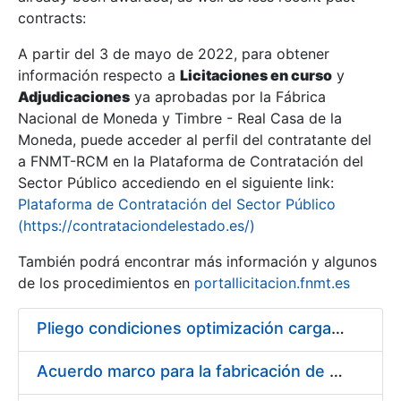
contracts:
Show/Hide
A partir del 3 de mayo de 2022, para obtener
información respecto a
Licitaciones en curso
y
Show/Hide
Adjudicaciones
ya aprobadas por la Fábrica
Show/Hide
Nacional de Moneda y Timbre - Real Casa de la
Moneda, puede acceder al perfil del contratante del
a FNMT-RCM en la Plataforma de Contratación del
Sector Público accediendo en el siguiente link:
Plataforma de Contratación del Sector Público
(https://contrataciondelestado.es/)
También podrá encontrar más información y algunos
de los procedimientos en
portallicitacion.fnmt.es
Pliego condiciones optimización cargas compras firmado
Show/Hide
Acuerdo marco para la fabricación de piezas