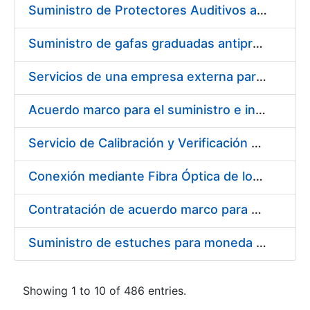
Suministro de Protectores Auditivos a medida para las personas trabajadoras de los Centros de Trabajo de Madrid y Burgos
Suministro de gafas graduadas antiproyecciones para los trabajadores de la FNMT-RCM en los centros de trabajo de Madrid y Burgos
Servicios de una empresa externa para el asesoramiento y resolución de los recursos de alzada que se presentan relacionados con procesos de selección para la FNMT-RCM
Acuerdo marco para el suministro e instalación de persianas, estores y otros complementos
Servicio de Calibración y Verificación Externa de los Equipos de Medición del Servicio de Prevención de la FNMT-RCM
Conexión mediante Fibra Óptica de los Centros de Proceso de Datos (CPDs) de las sedes de la FNMT-RCM de Burgos y Madrid
Contratación de acuerdo marco para el Suministro de Material de Electricidad para la Fábrica Nacional de Moneda y Timbre-Real Casa de la Moneda en su centro de trabajo de Burgos
Suministro de estuches para moneda de 30 €
Showing 1 to 10 of 486 entries.