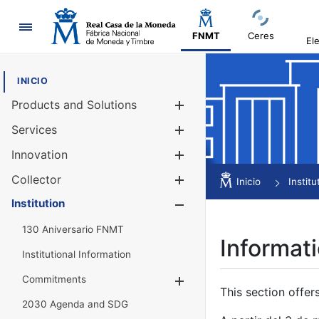
Navigation
FNMT
Ceres
El
INICIO
Products and Solutions
Show/Hide
Services
Show/Hide
Innovation
Show/Hide
Collector
Show/Hide
Inicio
Institu
Institution
Show/Hide
130 Aniversario FNMT
Informati
Institutional Information
Commitments
Show/Hide
This section offer
2030 Agenda and SDG