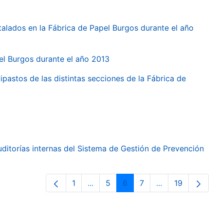
talados en la Fábrica de Papel Burgos durante el año
pel Burgos durante el año 2013
ipastos de las distintas secciones de la Fábrica de
ditorías internas del Sistema de Gestión de Prevención
1
...
5
6
7
...
19
Page
Intermediate Pages Use TAB to nav
Page
Page
Page
Intermediate Pa
Page