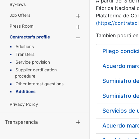
A partir del 3 de
By-laws
Fábrica Nacional 
Plataforma de Cont
Job Offers
Show/Hide
(https://contratac
Press Room
Show/Hide
También podrá enc
Contractor's profile
Show/Hide
Additions
Pliego condic
Transfers
Service provision
Acuerdo marco
Supplier certification
procedure
Other interest questions
Additions
Privacy Policy
Transparencia
Show/Hide
Acuerdo marco