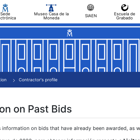
Sede
Museo Casa de la
Escuela de
SIAEN
ectrónica
Moneda
Grabado
tion
Contractor's profile
on on Past Bids
s information on bids that have already been awarded, as we