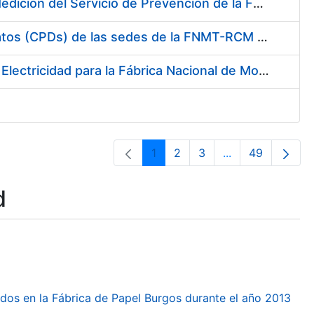
Servicio de Calibración y Verificación Externa de los Equipos de Medición del Servicio de Prevención de la FNMT-RCM
Conexión mediante Fibra Óptica de los Centros de Proceso de Datos (CPDs) de las sedes de la FNMT-RCM de Burgos y Madrid
Contratación de acuerdo marco para el Suministro de Material de Electricidad para la Fábrica Nacional de Moneda y Timbre-Real Casa de la Moneda en su centro de trabajo de Burgos
1
2
3
...
49
Page
Page
Page
Intermediate Pa
Page
d
dos en la Fábrica de Papel Burgos durante el año 2013