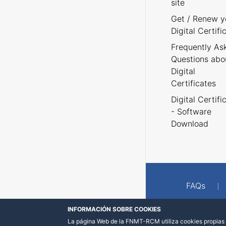
site
Get / Renew y
Digital Certifi
Frequently As
Questions abo
Digital
Certificates
Digital Certifi
- Software
Download
FAQs
INFORMACIÓN SOBRE COOKIES
La página Web de la FNMT-RCM utiliza cookies propias y