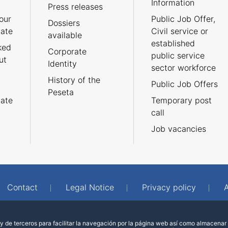
Information
Press releases
our
Public Job Offer,
Dossiers
cate
Civil service or
available
established
ked
Corporate
public service
ut
Identity
sector workforce
History of the
Public Job Offers
Peseta
cate
Temporary post
call
Job vacancies
Contact
Legal Notice
Privacy policy
A
 de terceros para facilitar la navegación por la página web así como almacenar 