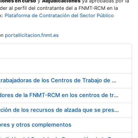
ciones en curso
y
Adjudicaciones
ya aprobadas por la
er al perfil del contratante del a FNMT-RCM en la
k:
Plataforma de Contratación del Sector Público
en
portallicitacion.fnmt.es
Suministro de Protectores Auditivos a medida para las personas trabajadoras de los Centros de Trabajo de Madrid y Burgos
Suministro de gafas graduadas antiproyecciones para los trabajadores de la FNMT-RCM en los centros de trabajo de Madrid y Burgos
Servicios de una empresa externa para el asesoramiento y resolución de los recursos de alzada que se presentan relacionados con procesos de selección para la FNMT-RCM
tores y otros complementos