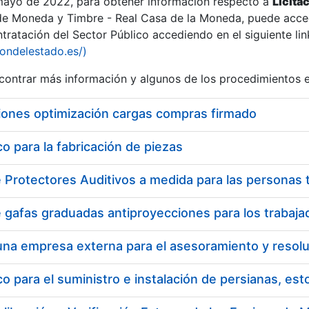
 mayo de 2022, para obtener información respecto a
Licita
de Moneda y Timbre - Real Casa de la Moneda, puede acced
ratación del Sector Público accediendo en el siguiente lin
iondelestado.es/)
ontrar más información y algunos de los procedimientos 
iones optimización cargas compras firmado
 para la fabricación de piezas
 para el suministro e instalación de persianas, es