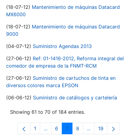
(18-07-12)
Mantenimiento de máquinas Datacard
MX6000
(18-07-12)
Mantenimiento de máquinas Datacard
9000
(04-07-12)
Suministro Agendas 2013
(27-06-12)
Ref: 01-1416-2012, Reforma integral del
comedor de empresa de la FNMT-RCM
(27-06-12)
Suministro de cartuchos de tinta en
diversos colores marca EPSON
(06-06-12)
Suministro de catálogos y cartelería
Showing 61 to 70 of 184 entries.
1
...
6
7
8
...
19
Page
Intermediate Pages Use TAB to navigat
Page
Page
Page
Intermediate Pages U
Page