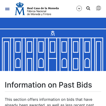
Navigation
Show/Hide
Show/Hide
Show/Hide
Show/Hide
Show/Hide
Information on Past Bids
Show/Hide
This section offers information on bids that have
already been awarded, as well as less recent past