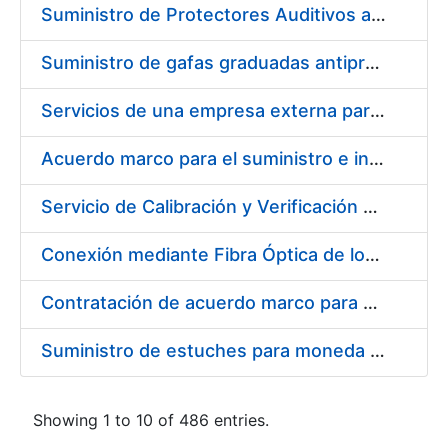
Suministro de Protectores Auditivos a medida para las personas trabajadoras de los Centros de Trabajo de Madrid y Burgos
Suministro de gafas graduadas antiproyecciones para los trabajadores de la FNMT-RCM en los centros de trabajo de Madrid y Burgos
Servicios de una empresa externa para el asesoramiento y resolución de los recursos de alzada que se presentan relacionados con procesos de selección para la FNMT-RCM
Acuerdo marco para el suministro e instalación de persianas, estores y otros complementos
Servicio de Calibración y Verificación Externa de los Equipos de Medición del Servicio de Prevención de la FNMT-RCM
Conexión mediante Fibra Óptica de los Centros de Proceso de Datos (CPDs) de las sedes de la FNMT-RCM de Burgos y Madrid
Contratación de acuerdo marco para el Suministro de Material de Electricidad para la Fábrica Nacional de Moneda y Timbre-Real Casa de la Moneda en su centro de trabajo de Burgos
Suministro de estuches para moneda de 30 €
Showing 1 to 10 of 486 entries.