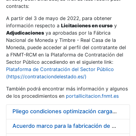
contracts:
Show/Hide
A partir del 3 de mayo de 2022, para obtener
información respecto a
Licitaciones en curso
y
Show/Hide
Adjudicaciones
ya aprobadas por la Fábrica
Show/Hide
Nacional de Moneda y Timbre - Real Casa de la
Moneda, puede acceder al perfil del contratante del
a FNMT-RCM en la Plataforma de Contratación del
Sector Público accediendo en el siguiente link:
Plataforma de Contratación del Sector Público
(https://contrataciondelestado.es/)
También podrá encontrar más información y algunos
de los procedimientos en
portallicitacion.fnmt.es
Pliego condiciones optimización cargas compras firmado
Show/Hide
Acuerdo marco para la fabricación de piezas