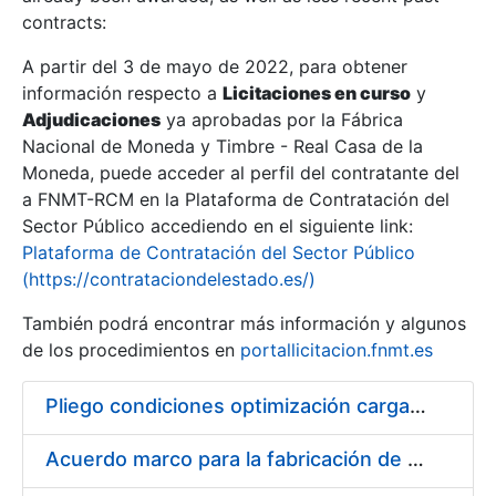
contracts:
Show/Hide
A partir del 3 de mayo de 2022, para obtener
información respecto a
Licitaciones en curso
y
Show/Hide
Adjudicaciones
ya aprobadas por la Fábrica
Show/Hide
Nacional de Moneda y Timbre - Real Casa de la
Moneda, puede acceder al perfil del contratante del
a FNMT-RCM en la Plataforma de Contratación del
Sector Público accediendo en el siguiente link:
Plataforma de Contratación del Sector Público
(https://contrataciondelestado.es/)
También podrá encontrar más información y algunos
de los procedimientos en
portallicitacion.fnmt.es
Pliego condiciones optimización cargas compras firmado
Show/Hide
Acuerdo marco para la fabricación de piezas