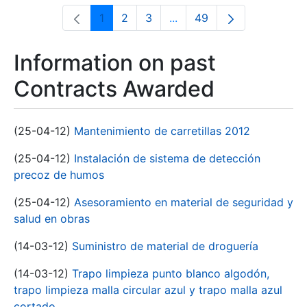
1
2
3
...
49
Page
Page
Page
Intermediate Pages Use T
Page
Information on past
Contracts Awarded
(25-04-12)
Mantenimiento de carretillas 2012
(25-04-12)
Instalación de sistema de detección
precoz de humos
(25-04-12)
Asesoramiento en material de seguridad y
salud en obras
(14-03-12)
Suministro de material de droguería
(14-03-12)
Trapo limpieza punto blanco algodón,
trapo limpieza malla circular azul y trapo malla azul
cortado