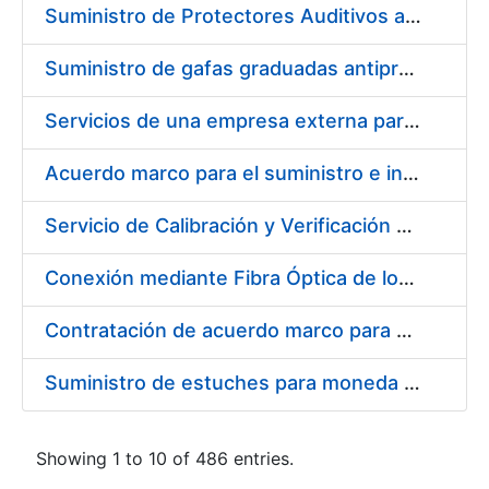
Suministro de Protectores Auditivos a medida para las personas trabajadoras de los Centros de Trabajo de Madrid y Burgos
Suministro de gafas graduadas antiproyecciones para los trabajadores de la FNMT-RCM en los centros de trabajo de Madrid y Burgos
Servicios de una empresa externa para el asesoramiento y resolución de los recursos de alzada que se presentan relacionados con procesos de selección para la FNMT-RCM
Acuerdo marco para el suministro e instalación de persianas, estores y otros complementos
Servicio de Calibración y Verificación Externa de los Equipos de Medición del Servicio de Prevención de la FNMT-RCM
Conexión mediante Fibra Óptica de los Centros de Proceso de Datos (CPDs) de las sedes de la FNMT-RCM de Burgos y Madrid
Contratación de acuerdo marco para el Suministro de Material de Electricidad para la Fábrica Nacional de Moneda y Timbre-Real Casa de la Moneda en su centro de trabajo de Burgos
Suministro de estuches para moneda de 30 €
Showing 1 to 10 of 486 entries.