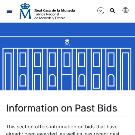
Navigation
Show/Hide
Show/Hide
Show/Hide
Show/Hide
Show/Hide
Information on Past Bids
Show/Hide
This section offers information on bids that have
already been awarded, as well as less recent past