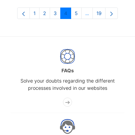
1
2
3
4
5
...
19
Page
Page
Page
Page
Page
Intermediate Pages U
Page
FAQs
Solve your doubts regarding the different
processes involved in our websites