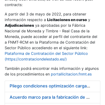
contracts:
Show/Hide
A partir del 3 de mayo de 2022, para obtener
información respecto a
Licitaciones en curso
y
Show/Hide
Adjudicaciones
ya aprobadas por la Fábrica
Show/Hide
Nacional de Moneda y Timbre - Real Casa de la
Moneda, puede acceder al perfil del contratante del
a FNMT-RCM en la Plataforma de Contratación del
Sector Público accediendo en el siguiente link:
Plataforma de Contratación del Sector Público
(https://contrataciondelestado.es/)
También podrá encontrar más información y algunos
de los procedimientos en
portallicitacion.fnmt.es
Pliego condiciones optimización cargas compras firmado
Show/Hide
Acuerdo marco para la fabricación de piezas