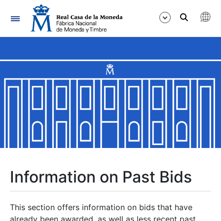
Navigation
Show/Hide
Show/Hide
Show/Hide
Show/Hide
Show/Hide
Information on Past Bids
Show/Hide
This section offers information on bids that have
already been awarded, as well as less recent past