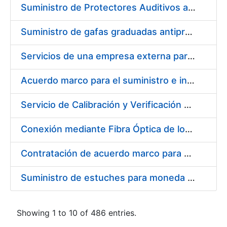
Suministro de Protectores Auditivos a medida para las personas trabajadoras de los Centros de Trabajo de Madrid y Burgos
Suministro de gafas graduadas antiproyecciones para los trabajadores de la FNMT-RCM en los centros de trabajo de Madrid y Burgos
Servicios de una empresa externa para el asesoramiento y resolución de los recursos de alzada que se presentan relacionados con procesos de selección para la FNMT-RCM
Acuerdo marco para el suministro e instalación de persianas, estores y otros complementos
Servicio de Calibración y Verificación Externa de los Equipos de Medición del Servicio de Prevención de la FNMT-RCM
Conexión mediante Fibra Óptica de los Centros de Proceso de Datos (CPDs) de las sedes de la FNMT-RCM de Burgos y Madrid
Contratación de acuerdo marco para el Suministro de Material de Electricidad para la Fábrica Nacional de Moneda y Timbre-Real Casa de la Moneda en su centro de trabajo de Burgos
Suministro de estuches para moneda de 30 €
Showing 1 to 10 of 486 entries.