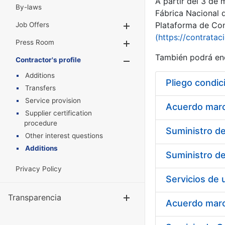
A partir del 3 de
By-laws
Fábrica Nacional 
Plataforma de Cont
Job Offers
Show/Hide
(https://contratac
Press Room
Show/Hide
También podrá enc
Contractor's profile
Show/Hide
Additions
Pliego condic
Transfers
Service provision
Acuerdo marco
Supplier certification
procedure
Other interest questions
Additions
Privacy Policy
Transparencia
Show/Hide
Acuerdo marco