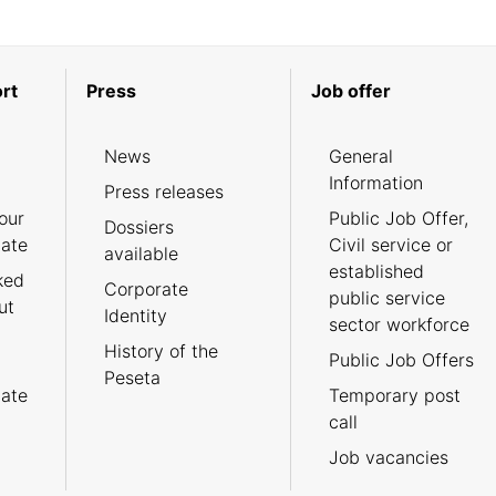
rt
Press
Job offer
News
General
Information
Press releases
our
Public Job Offer,
Dossiers
cate
Civil service or
available
established
ked
Corporate
public service
ut
Identity
sector workforce
History of the
Public Job Offers
Peseta
cate
Temporary post
call
Job vacancies