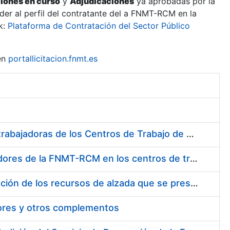
ciones en curso
y
Adjudicaciones
ya aprobadas por la
er al perfil del contratante del a FNMT-RCM en la
k:
Plataforma de Contratación del Sector Público
en
portallicitacion.fnmt.es
Suministro de Protectores Auditivos a medida para las personas trabajadoras de los Centros de Trabajo de Madrid y Burgos
Suministro de gafas graduadas antiproyecciones para los trabajadores de la FNMT-RCM en los centros de trabajo de Madrid y Burgos
Servicios de una empresa externa para el asesoramiento y resolución de los recursos de alzada que se presentan relacionados con procesos de selección para la FNMT-RCM
tores y otros complementos