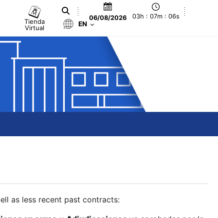
03h : 07m : 07s
06/08/2026
Tienda
EN
Virtual
ll as less recent past contracts: