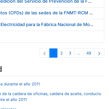
Servicio de Calibración y Verificación Externa de los Equipos de Medición del Servicio de Prevención de la FNMT-RCM
Conexión mediante Fibra Óptica de los Centros de Proceso de Datos (CPDs) de las sedes de la FNMT-RCM de Burgos y Madrid
Contratación de acuerdo marco para el Suministro de Material de Electricidad para la Fábrica Nacional de Moneda y Timbre-Real Casa de la Moneda en su centro de trabajo de Burgos
1
2
3
...
49
Page
Page
Page
Intermediate Pa
Page
d
os durante el año 2011
 de la caldera de oficinas, caldera de aceite, conducto
te el año 2011