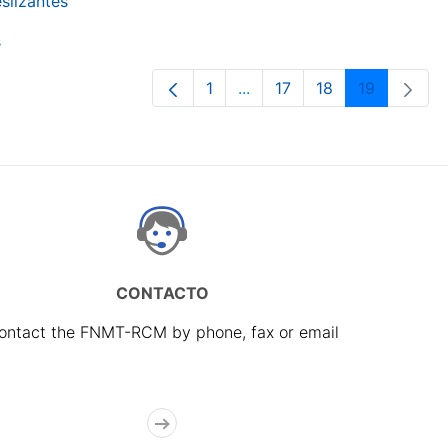
slizantes
s
1
...
17
18
19
Page
Intermediate Pages Use TA
Page
Page
Page
CONTACTO
ontact the FNMT-RCM by phone, fax or email