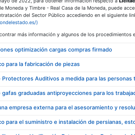
 mayo de 2022, para obtener información respecto a
Licita
de Moneda y Timbre - Real Casa de la Moneda, puede acced
ratación del Sector Público accediendo en el siguiente lin
iondelestado.es/)
ontrar más información y algunos de los procedimientos 
iones optimización cargas compras firmado
 para la fabricación de piezas
 para el suministro e instalación de persianas, es