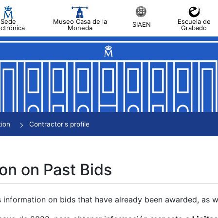
Sede
Museo Casa de la
Escuela de
SIAEN
ectrónica
Moneda
Grabado
tion
Contractor's profile
on on Past Bids
s information on bids that have already been awarded, as we