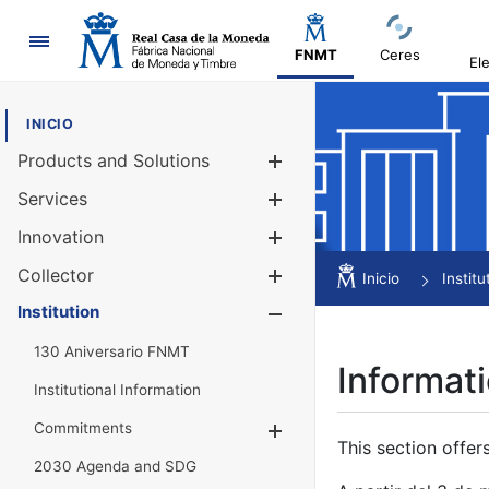
Navigation
FNMT
Ceres
El
INICIO
Products and Solutions
Show/Hide
Services
Show/Hide
Innovation
Show/Hide
Collector
Show/Hide
Inicio
Institu
Institution
Show/Hide
130 Aniversario FNMT
Informati
Institutional Information
Commitments
Show/Hide
This section offer
2030 Agenda and SDG