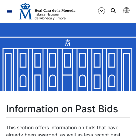
Navigation
Show/Hide
Show/Hide
Show/Hide
Show/Hide
Show/Hide
Information on Past Bids
Show/Hide
This section offers information on bids that have
already been awarded, as well as less recent past