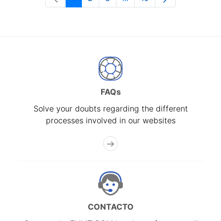
Page
Page
Page
Intermediate Pages Use T
Page
FAQs
Solve your doubts regarding the different
processes involved in our websites
CONTACTO