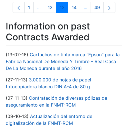
1
...
12
13
14
...
49
Page
Intermediate Pages Use TAB to navigate.
Page
Page
Page
Intermediate Pages
Page
Information on past
Contracts Awarded
(13-07-16)
Cartuchos de tinta marca "Epson" para la
Fábrica Nacional De Moneda Y Timbre – Real Casa
De La Moneda durante el año 2016
(27-11-13)
3.000.000 de hojas de papel
fotocopiadora blanco DIN A-4 de 80 g.
(07-11-13)
Contratación de diversas pólizas de
aseguramiento en la FNMT-RCM
(09-10-13)
Actualización del entorno de
digitalización de la FNMT-RCM