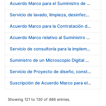
Acuerdo Marco para el Suministro de Droguería y Limpieza para la FNMT-RCM durante el año 2019 en su Sede de Madrid
Servicio de lavado, limpieza, desinfección y descontaminación de la ropa de trabajo del personal de la FNMT-RCM de Madrid
Acuerdo Marco para la Contratación de Fabricación de Piezas
Acuerdo Marco relativo al Suministro de Informáticos 2019
Servicio de consultoría para la implementación de un Proceso Automatizado de Preparación de Expedientes de Compras
Suministro de un Microscopio Digital Automático
Servicio de Proyecto de diseño, construcción, montaje, desmontaje y transporte de stands durante 2019
Suscripción de Acuerdo Marco para el Suministro de Sillería Ergonómica para la FNMT-RCM
Showing 121 to 130 of 486 entries.