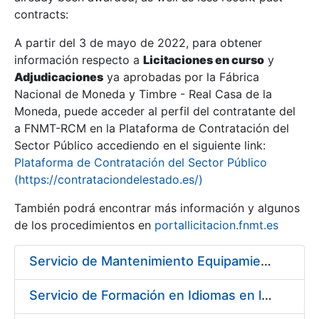
contracts:
Show/Hide
A partir del 3 de mayo de 2022, para obtener
información respecto a
Licitaciones en curso
y
Show/Hide
Adjudicaciones
ya aprobadas por la Fábrica
Show/Hide
Nacional de Moneda y Timbre - Real Casa de la
Moneda, puede acceder al perfil del contratante del
a FNMT-RCM en la Plataforma de Contratación del
Sector Público accediendo en el siguiente link:
Plataforma de Contratación del Sector Público
(https://contrataciondelestado.es/)
También podrá encontrar más información y algunos
de los procedimientos en
portallicitacion.fnmt.es
Servicio de Mantenimiento Equipamiento ORACLE en CERES periodo 2019-2020
Show/Hide
Servicio de Formación en Idiomas en la Modalidad Presencial