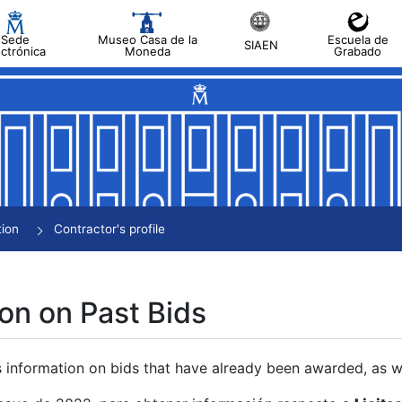
Sede
Museo Casa de la
Escuela de
SIAEN
ectrónica
Moneda
Grabado
tion
Contractor's profile
on on Past Bids
s information on bids that have already been awarded, as we