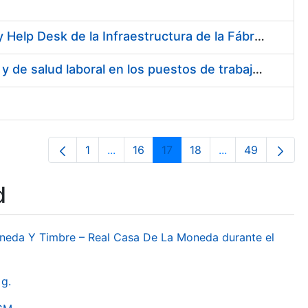
Servicios de Soporte y Mantenimiento de Licencias de Software y Help Desk de la Infraestructura de la Fábrica Nacional de Moneda y Timbre-Real Casa de la Moneda
Servicio de Realización de la evaluación de Riesgos Psicosociales y de salud laboral en los puestos de trabajo de la FNMT-RCM
1
...
16
17
18
...
49
Page
Intermediate Pages Use TAB to naviga
Page
Page
Page
Intermediate Pa
Page
d
oneda Y Timbre – Real Casa De La Moneda durante el
g.