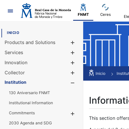
Navigation
FNMT
Ceres
El
INICIO
Products and Solutions
Show/Hide
Services
Show/Hide
Innovation
Show/Hide
Collector
Show/Hide
Inicio
Institu
Institution
Show/Hide
130 Aniversario FNMT
Informati
Institutional Information
Commitments
Show/Hide
This section offer
2030 Agenda and SDG