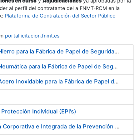
ciones en curso
y
Adjudicaciones
ya aprobadas por la
er al perfil del contratante del a FNMT-RCM en la
k:
Plataforma de Contratación del Sector Público
en
portallicitacion.fnmt.es
Suscripción de Acuerdo Marco para el Suministro de Material de Hierro para la Fábrica de Papel de Seguridad de la FNMT-RCM en Burgos
Suscripción de Acuerdo Marco para el Suministro de Material de Neumática para la Fábrica de Papel de Seguridad de la FNMT-RCM en Burgos
Suscripción de Acuerdo Marco para el Suministro de Material de Acero Inoxidable para la Fábrica de Papel de Seguridad de la FNMT-RCM en Burgos
rotección Individual (EPI’s)
Servicios de Adquisición e Implantación de un Sistema de Gestión Corporativa e Integrada de la Prevención de Riesgos Laborales