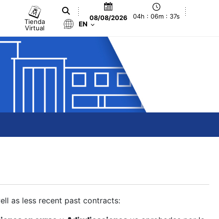
04h : 06m : 38s
08/08/2026
Tienda
EN
Virtual
ll as less recent past contracts: