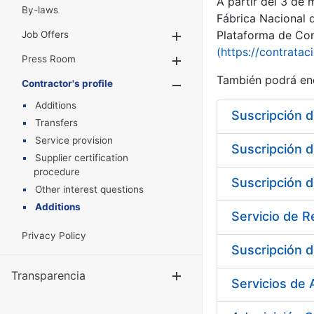
A partir del 3 de
By-laws
Fábrica Nacional 
Plataforma de Cont
Job Offers
Show/Hide
(https://contratac
Press Room
Show/Hide
También podrá enc
Contractor's profile
Show/Hide
Additions
Transfers
Service provision
Supplier certification
procedure
Other interest questions
Additions
Servicio de 
Privacy Policy
Suscripción d
Transparencia
Show/Hide