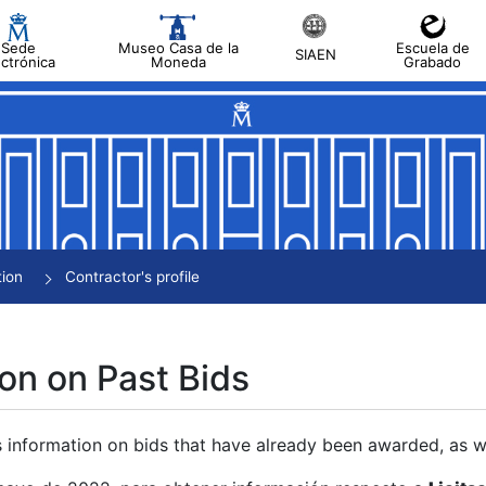
Sede
Museo Casa de la
Escuela de
SIAEN
ectrónica
Moneda
Grabado
tion
Contractor's profile
on on Past Bids
s information on bids that have already been awarded, as we