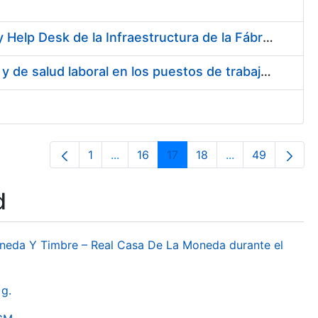
Servicios de Soporte y Mantenimiento de Licencias de Software y Help Desk de la Infraestructura de la Fábrica Nacional de Moneda y Timbre-Real Casa de la Moneda
Servicio de Realización de la evaluación de Riesgos Psicosociales y de salud laboral en los puestos de trabajo de la FNMT-RCM
1
...
16
17
18
...
49
Page
Intermediate Pages Use TAB to naviga
Page
Page
Page
Intermediate Pa
Page
d
oneda Y Timbre – Real Casa De La Moneda durante el
g.