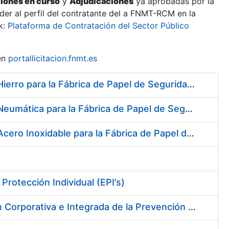
ciones en curso
y
Adjudicaciones
ya aprobadas por la
er al perfil del contratante del a FNMT-RCM en la
k:
Plataforma de Contratación del Sector Público
en
portallicitacion.fnmt.es
Suscripción de Acuerdo Marco para el Suministro de Material de Hierro para la Fábrica de Papel de Seguridad de la FNMT-RCM en Burgos
Suscripción de Acuerdo Marco para el Suministro de Material de Neumática para la Fábrica de Papel de Seguridad de la FNMT-RCM en Burgos
Suscripción de Acuerdo Marco para el Suministro de Material de Acero Inoxidable para la Fábrica de Papel de Seguridad de la FNMT-RCM en Burgos
rotección Individual (EPI’s)
Servicios de Adquisición e Implantación de un Sistema de Gestión Corporativa e Integrada de la Prevención de Riesgos Laborales