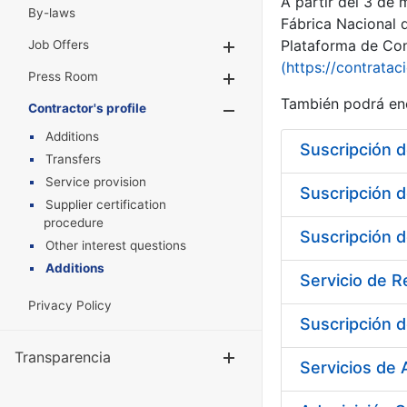
A partir del 3 de
By-laws
Fábrica Nacional 
Plataforma de Cont
Job Offers
Show/Hide
(https://contratac
Press Room
Show/Hide
También podrá enc
Contractor's profile
Show/Hide
Additions
Transfers
Service provision
Supplier certification
procedure
Other interest questions
Additions
Servicio de 
Privacy Policy
Suscripción d
Transparencia
Show/Hide