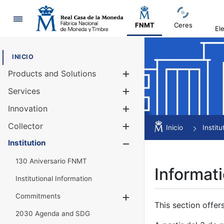
Navigation
FNMT
Ceres
El
INICIO
Products and Solutions
Show/Hide
Services
Show/Hide
Innovation
Show/Hide
Collector
Show/Hide
Inicio
Institu
Institution
Show/Hide
130 Aniversario FNMT
Informati
Institutional Information
Commitments
Show/Hide
This section offer
2030 Agenda and SDG