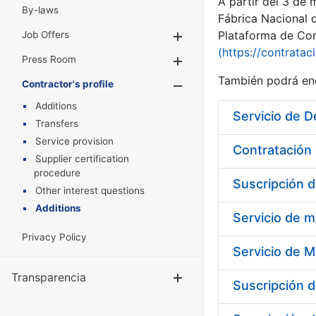
A partir del 3 de
By-laws
Fábrica Nacional 
Plataforma de Cont
Job Offers
Show/Hide
(https://contratac
Press Room
Show/Hide
También podrá enc
Contractor's profile
Show/Hide
Additions
Servicio de D
Transfers
Service provision
Contratación 
Supplier certification
procedure
Suscripción d
Other interest questions
Additions
Servicio de m
Privacy Policy
Servicio de M
Transparencia
Show/Hide
Suscripción d