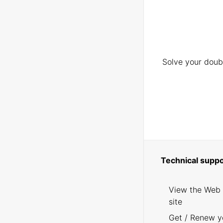
Solve your doubt
Technical suppo
View the Web
site
Get / Renew y