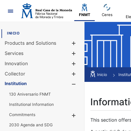
Navigation
FNMT
Ceres
El
INICIO
Products and Solutions
Show/Hide
Services
Show/Hide
Innovation
Show/Hide
Collector
Show/Hide
Inicio
Institu
Institution
Show/Hide
130 Aniversario FNMT
Informati
Institutional Information
Commitments
Show/Hide
This section offer
2030 Agenda and SDG