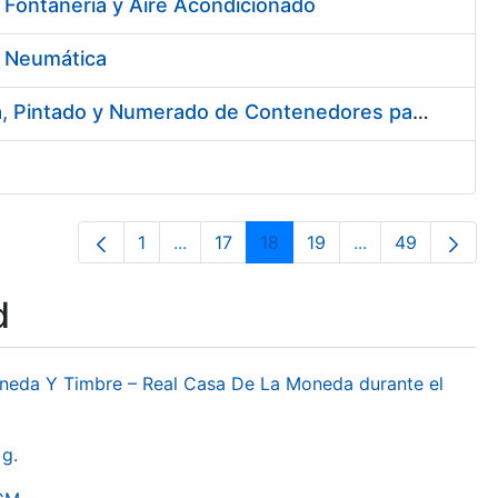
 Fontanería y Aire Acondicionado
e Neumática
Contratación del Servicio de Reforma de la Embocadura, Limpieza, Pintado y Numerado de Contenedores para Moneda de la FNMT-RCM
1
...
17
18
19
...
49
Page
Intermediate Pages Use TAB to naviga
Page
Page
Page
Intermediate Pa
Page
d
oneda Y Timbre – Real Casa De La Moneda durante el
g.