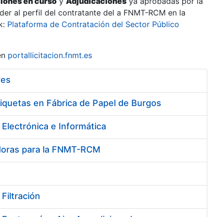
ciones en curso
y
Adjudicaciones
ya aprobadas por la
er al perfil del contratante del a FNMT-RCM en la
k:
Plataforma de Contratación del Sector Público
en
portallicitacion.fnmt.es
ves
riquetas en Fábrica de Papel de Burgos
Electrónica e Informática
vadoras para la FNMT-RCM
Filtración