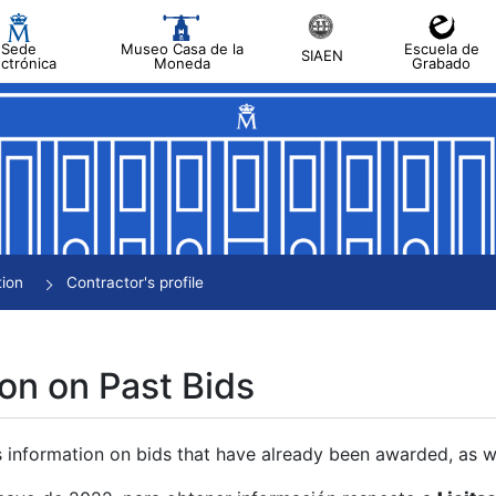
Sede
Museo Casa de la
Escuela de
SIAEN
ectrónica
Moneda
Grabado
tion
Contractor's profile
on on Past Bids
s information on bids that have already been awarded, as we