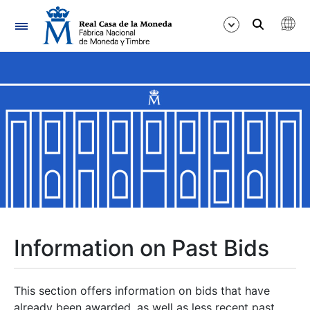
Navigation
Show/Hide
Show/Hide
Show/Hide
Show/Hide
Show/Hide
Information on Past Bids
Show/Hide
This section offers information on bids that have
already been awarded, as well as less recent past