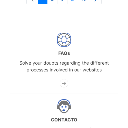
Page
Page
Page
Intermediate Pages Use T
Page
FAQs
Solve your doubts regarding the different
processes involved in our websites
CONTACTO