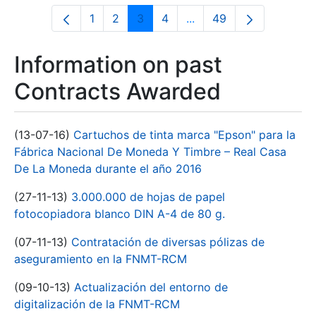
1
2
3
4
...
49
Page
Page
Page
Page
Intermediate Pages Use
Page
Information on past
Contracts Awarded
(13-07-16)
Cartuchos de tinta marca "Epson" para la
Fábrica Nacional De Moneda Y Timbre – Real Casa
De La Moneda durante el año 2016
(27-11-13)
3.000.000 de hojas de papel
fotocopiadora blanco DIN A-4 de 80 g.
(07-11-13)
Contratación de diversas pólizas de
aseguramiento en la FNMT-RCM
(09-10-13)
Actualización del entorno de
digitalización de la FNMT-RCM