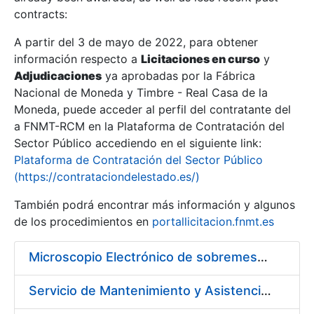
contracts:
Show/Hide
A partir del 3 de mayo de 2022, para obtener
información respecto a
Licitaciones en curso
y
Show/Hide
Adjudicaciones
ya aprobadas por la Fábrica
Show/Hide
Nacional de Moneda y Timbre - Real Casa de la
Moneda, puede acceder al perfil del contratante del
a FNMT-RCM en la Plataforma de Contratación del
Sector Público accediendo en el siguiente link:
Plataforma de Contratación del Sector Público
(https://contrataciondelestado.es/)
También podrá encontrar más información y algunos
de los procedimientos en
portallicitacion.fnmt.es
Microscopio Electrónico de sobremesa con Sistema de Análisis por Rayos X (SEM/EDX)
Show/Hide
Servicio de Mantenimiento y Asistencia Técnica Integral de las Impresoras HP INDIGO 12000 del Departamento de Timbre y serie III HP 7900 Departamento de Imprenta/Tarjetas en su sede de Madrid