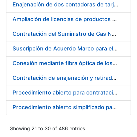
Enajenación de dos contadoras de tarjetas Spartanics.
Ampliación de licencias de productos Atlassian en CERES
Contratación del Suministro de Gas Natural para la Fábrica Nacional de Moneda y Timbre – Real Casa de Moneda, en sus centros de trabajo de Madrid y Burgos
Suscripción de Acuerdo Marco para el Suministro de Repuestos Específicos de Maquinaria
Conexión mediante fibra óptica de los centros de proceso de datos (CPD's) de las sedes de la FNMT-RCM de Burgos y Madrid
Contratación de enajenación y retirada de recortes sobrantes y desperdicios de papel impreso y no impreso durante el año 2022
Procedimiento abierto para contratación de diversas pólizas de aseguramiento para la FNMT-RCM
Procedimiento abierto simplificado para contratación de otras pólizas de aseguramiento para la FNMT-RCM
Showing 21 to 30 of 486 entries.