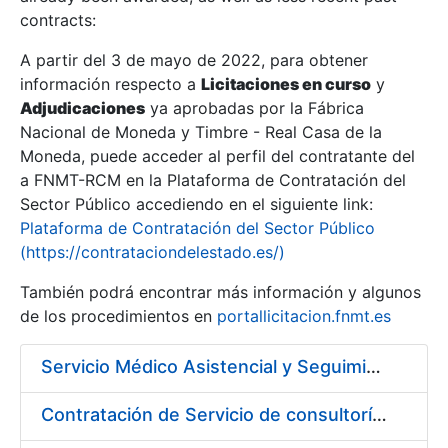
contracts:
Show/Hide
A partir del 3 de mayo de 2022, para obtener
información respecto a
Licitaciones en curso
y
Show/Hide
Adjudicaciones
ya aprobadas por la Fábrica
Show/Hide
Nacional de Moneda y Timbre - Real Casa de la
Moneda, puede acceder al perfil del contratante del
a FNMT-RCM en la Plataforma de Contratación del
Sector Público accediendo en el siguiente link:
Plataforma de Contratación del Sector Público
(https://contrataciondelestado.es/)
También podrá encontrar más información y algunos
de los procedimientos en
portallicitacion.fnmt.es
Servicio Médico Asistencial y Seguimiento del Absentismo Laboral
Show/Hide
Contratación de Servicio de consultoría para implantación por fases de un sistema de gestión del ciclo de vida de las aplicaciones en el área de desarrollo de CERES (Fase 1).