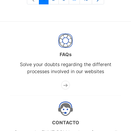
Page
Page
Page
Intermediate Pages Use T
Page
FAQs
Solve your doubts regarding the different
processes involved in our websites
CONTACTO