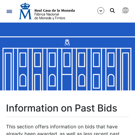
Navigation
Show/Hide
Show/Hide
Show/Hide
Show/Hide
Show/Hide
Information on Past Bids
Show/Hide
This section offers information on bids that have
already been awarded, as well as less recent past