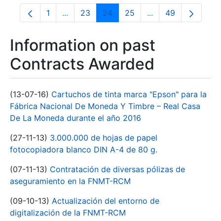
1
...
23
24
25
...
49
Page
Intermediate Pages Use TAB to navigate.
Page
Page
Page
Intermediate Pages
Page
Information on past
Contracts Awarded
(13-07-16)
Cartuchos de tinta marca "Epson" para la
Fábrica Nacional De Moneda Y Timbre – Real Casa
De La Moneda durante el año 2016
(27-11-13)
3.000.000 de hojas de papel
fotocopiadora blanco DIN A-4 de 80 g.
(07-11-13)
Contratación de diversas pólizas de
aseguramiento en la FNMT-RCM
(09-10-13)
Actualización del entorno de
digitalización de la FNMT-RCM