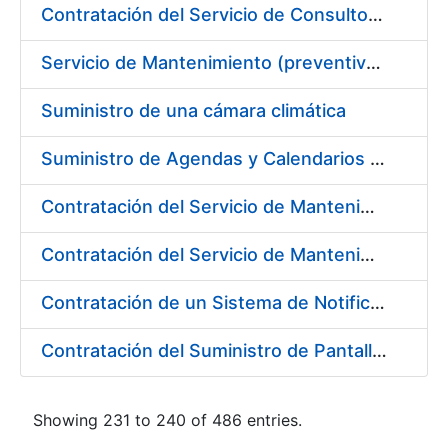
Contratación del Servicio de Consultoría para la Definición de la Arquitectura Empresarial de la FNMT-RCM
Servicio de Mantenimiento (preventivo, correctivo y legal) de los Aparatos Elevadores de la Fábrica Nacional de Moneda y Timbre-Real Casa de la Moneda, en Madrid.
Suministro de una cámara climática
Suministro de Agendas y Calendarios para la FNMT-RCM
Contratación del Servicio de Mantenimiento de Licencias de Liferay
Contratación del Servicio de Mantenimiento de los equipos multifuncionales marca Ricoh
Contratación de un Sistema de Notificaciones y Comunicaciones Electrónicas, mediante Dirección Electrónica Habilitada
Contratación del Suministro de Pantallas basadas en Tecnología LED
Showing 231 to 240 of 486 entries.