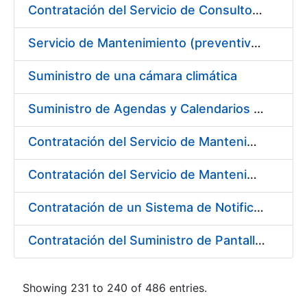
Contratación del Servicio de Consultoría para la Definición de la Arquitectura Empresarial de la FNMT-RCM
Servicio de Mantenimiento (preventivo, correctivo y legal) de los Aparatos Elevadores de la Fábrica Nacional de Moneda y Timbre-Real Casa de la Moneda, en Madrid.
Suministro de una cámara climática
Suministro de Agendas y Calendarios para la FNMT-RCM
Contratación del Servicio de Mantenimiento de Licencias de Liferay
Contratación del Servicio de Mantenimiento de los equipos multifuncionales marca Ricoh
Contratación de un Sistema de Notificaciones y Comunicaciones Electrónicas, mediante Dirección Electrónica Habilitada
Contratación del Suministro de Pantallas basadas en Tecnología LED
Showing 231 to 240 of 486 entries.