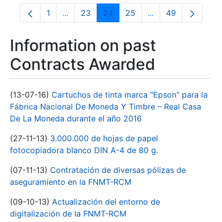
1
...
23
24
25
...
49
Page
Intermediate Pages Use TAB to navigate.
Page
Page
Page
Intermediate Pages
Page
Information on past
Contracts Awarded
(13-07-16)
Cartuchos de tinta marca "Epson" para la
Fábrica Nacional De Moneda Y Timbre – Real Casa
De La Moneda durante el año 2016
(27-11-13)
3.000.000 de hojas de papel
fotocopiadora blanco DIN A-4 de 80 g.
(07-11-13)
Contratación de diversas pólizas de
aseguramiento en la FNMT-RCM
(09-10-13)
Actualización del entorno de
digitalización de la FNMT-RCM