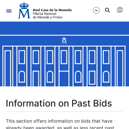
Navigation
Show/Hide
Show/Hide
Show/Hide
Show/Hide
Show/Hide
Information on Past Bids
Show/Hide
This section offers information on bids that have
already been awarded, as well as less recent past