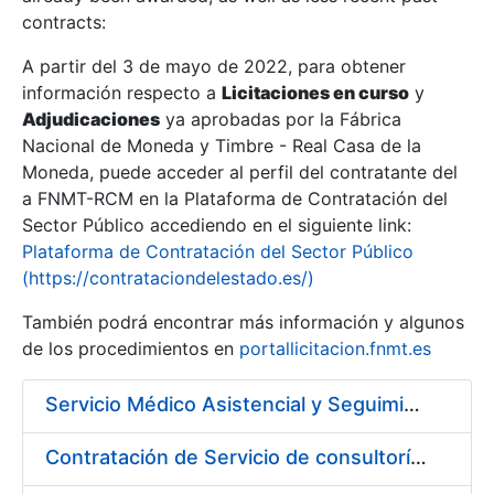
contracts:
Show/Hide
A partir del 3 de mayo de 2022, para obtener
información respecto a
Licitaciones en curso
y
Show/Hide
Adjudicaciones
ya aprobadas por la Fábrica
Show/Hide
Nacional de Moneda y Timbre - Real Casa de la
Moneda, puede acceder al perfil del contratante del
a FNMT-RCM en la Plataforma de Contratación del
Sector Público accediendo en el siguiente link:
Plataforma de Contratación del Sector Público
(https://contrataciondelestado.es/)
También podrá encontrar más información y algunos
de los procedimientos en
portallicitacion.fnmt.es
Servicio Médico Asistencial y Seguimiento del Absentismo Laboral
Show/Hide
Contratación de Servicio de consultoría para implantación por fases de un sistema de gestión del ciclo de vida de las aplicaciones en el área de desarrollo de CERES (Fase 1).