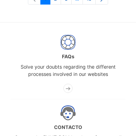
Page
Page
Page
Intermediate Pages Use T
Page
FAQs
Solve your doubts regarding the different
processes involved in our websites
CONTACTO