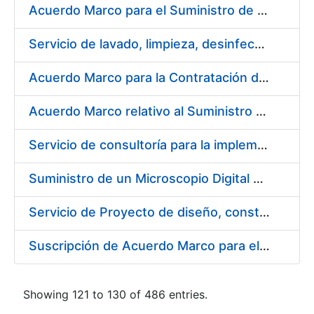
Acuerdo Marco para el Suministro de Droguería y Limpieza para la FNMT-RCM durante el año 2019 en su Sede de Madrid
Servicio de lavado, limpieza, desinfección y descontaminación de la ropa de trabajo del personal de la FNMT-RCM de Madrid
Acuerdo Marco para la Contratación de Fabricación de Piezas
Acuerdo Marco relativo al Suministro de Informáticos 2019
Servicio de consultoría para la implementación de un Proceso Automatizado de Preparación de Expedientes de Compras
Suministro de un Microscopio Digital Automático
Servicio de Proyecto de diseño, construcción, montaje, desmontaje y transporte de stands durante 2019
Suscripción de Acuerdo Marco para el Suministro de Sillería Ergonómica para la FNMT-RCM
Showing 121 to 130 of 486 entries.