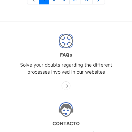
Page
Page
Page
Intermediate Pages Use T
Page
FAQs
Solve your doubts regarding the different
processes involved in our websites
CONTACTO