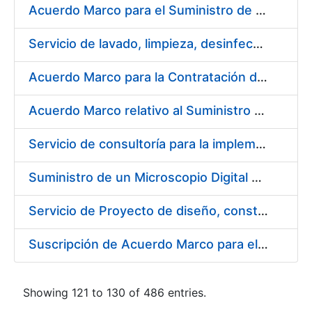
Acuerdo Marco para el Suministro de Droguería y Limpieza para la FNMT-RCM durante el año 2019 en su Sede de Madrid
Servicio de lavado, limpieza, desinfección y descontaminación de la ropa de trabajo del personal de la FNMT-RCM de Madrid
Acuerdo Marco para la Contratación de Fabricación de Piezas
Acuerdo Marco relativo al Suministro de Informáticos 2019
Servicio de consultoría para la implementación de un Proceso Automatizado de Preparación de Expedientes de Compras
Suministro de un Microscopio Digital Automático
Servicio de Proyecto de diseño, construcción, montaje, desmontaje y transporte de stands durante 2019
Suscripción de Acuerdo Marco para el Suministro de Sillería Ergonómica para la FNMT-RCM
Showing 121 to 130 of 486 entries.