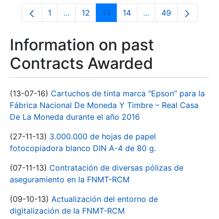
1
...
12
13
14
...
49
Page
Intermediate Pages Use TAB to navigate.
Page
Page
Page
Intermediate Pages
Page
Information on past
Contracts Awarded
(13-07-16)
Cartuchos de tinta marca "Epson" para la
Fábrica Nacional De Moneda Y Timbre – Real Casa
De La Moneda durante el año 2016
(27-11-13)
3.000.000 de hojas de papel
fotocopiadora blanco DIN A-4 de 80 g.
(07-11-13)
Contratación de diversas pólizas de
aseguramiento en la FNMT-RCM
(09-10-13)
Actualización del entorno de
digitalización de la FNMT-RCM