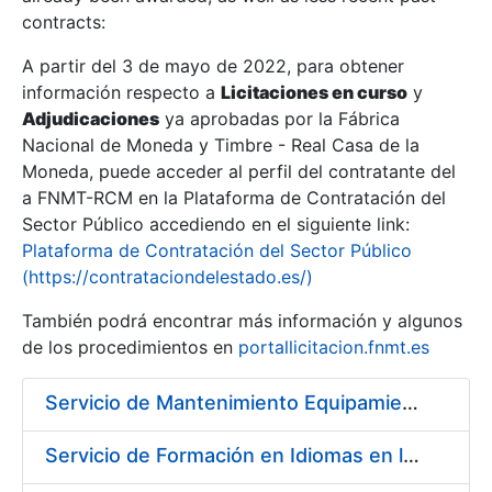
contracts:
Show/Hide
A partir del 3 de mayo de 2022, para obtener
información respecto a
Licitaciones en curso
y
Show/Hide
Adjudicaciones
ya aprobadas por la Fábrica
Show/Hide
Nacional de Moneda y Timbre - Real Casa de la
Moneda, puede acceder al perfil del contratante del
a FNMT-RCM en la Plataforma de Contratación del
Sector Público accediendo en el siguiente link:
Plataforma de Contratación del Sector Público
(https://contrataciondelestado.es/)
También podrá encontrar más información y algunos
de los procedimientos en
portallicitacion.fnmt.es
Servicio de Mantenimiento Equipamiento ORACLE en CERES periodo 2019-2020
Show/Hide
Servicio de Formación en Idiomas en la Modalidad Presencial