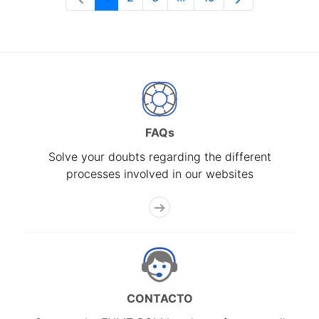
Page
Page
Page
Intermediate Pages Use T
Page
FAQs
Solve your doubts regarding the different
processes involved in our websites
CONTACTO