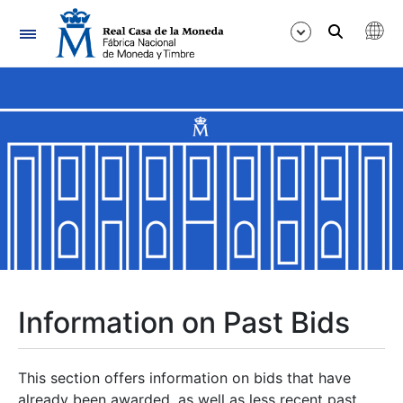
Navigation
Show/Hide
Show/Hide
Show/Hide
Show/Hide
Show/Hide
Information on Past Bids
Show/Hide
This section offers information on bids that have
already been awarded, as well as less recent past