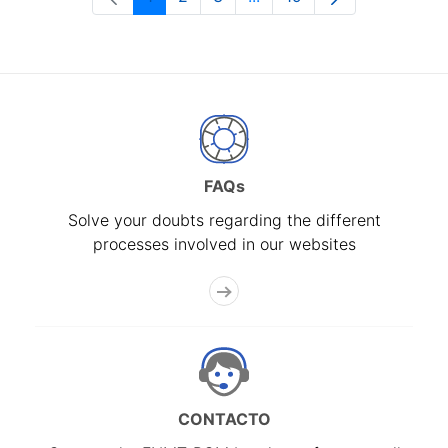
Page
Page
Page
Intermediate Pages Use T
Page
FAQs
Solve your doubts regarding the different
processes involved in our websites
CONTACTO