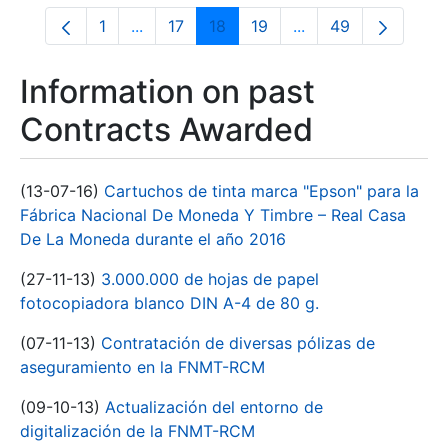
1
...
17
18
19
...
49
Page
Intermediate Pages Use TAB to navigate.
Page
Page
Page
Intermediate Pages
Page
Information on past
Contracts Awarded
(13-07-16)
Cartuchos de tinta marca "Epson" para la
Fábrica Nacional De Moneda Y Timbre – Real Casa
De La Moneda durante el año 2016
(27-11-13)
3.000.000 de hojas de papel
fotocopiadora blanco DIN A-4 de 80 g.
(07-11-13)
Contratación de diversas pólizas de
aseguramiento en la FNMT-RCM
(09-10-13)
Actualización del entorno de
digitalización de la FNMT-RCM