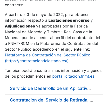
contracts:
Show/Hide
A partir del 3 de mayo de 2022, para obtener
información respecto a
Licitaciones en curso
y
Show/Hide
Adjudicaciones
ya aprobadas por la Fábrica
Show/Hide
Nacional de Moneda y Timbre - Real Casa de la
Moneda, puede acceder al perfil del contratante del
a FNMT-RCM en la Plataforma de Contratación del
Sector Público accediendo en el siguiente link:
Plataforma de Contratación del Sector Público
(https://contrataciondelestado.es/)
También podrá encontrar más información y algunos
de los procedimientos en
portallicitacion.fnmt.es
Servicio de Desarrollo de un Aplicativo para la Generación de Claves
Show/Hide
Contratación del Servicio de Retirada, Transporte y Gestión de Briquetas en Fábrica de Papel de Burgos