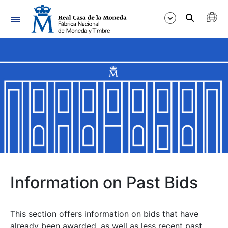
Navigation
Show/Hide
Show/Hide
Show/Hide
Show/Hide
Show/Hide
Information on Past Bids
Show/Hide
This section offers information on bids that have
already been awarded, as well as less recent past