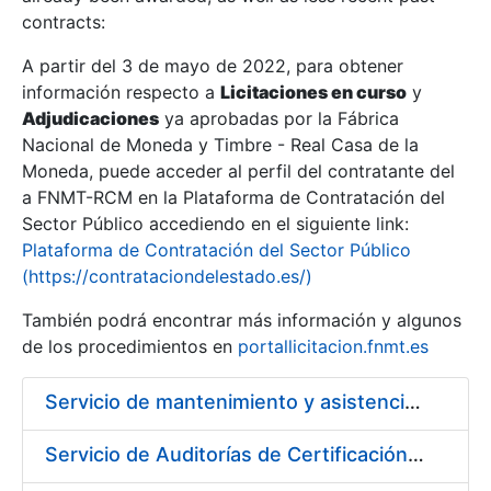
contracts:
Show/Hide
A partir del 3 de mayo de 2022, para obtener
información respecto a
Licitaciones en curso
y
Show/Hide
Adjudicaciones
ya aprobadas por la Fábrica
Show/Hide
Nacional de Moneda y Timbre - Real Casa de la
Moneda, puede acceder al perfil del contratante del
a FNMT-RCM en la Plataforma de Contratación del
Sector Público accediendo en el siguiente link:
Plataforma de Contratación del Sector Público
(https://contrataciondelestado.es/)
También podrá encontrar más información y algunos
de los procedimientos en
portallicitacion.fnmt.es
Servicio de mantenimiento y asistencia técnica de equipos audiovisuales y alquiler de equipos de sonido y video y de interpretación simultánea en las instalaciones de la FNMT-RCM en Madrid
Show/Hide
Servicio de Auditorías de Certificación de los sistemas de gestión de la FNMT-RCM