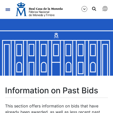
Navigation
Show/Hide
Show/Hide
Show/Hide
Show/Hide
Show/Hide
Information on Past Bids
Show/Hide
This section offers information on bids that have
already been awarded, as well as less recent past