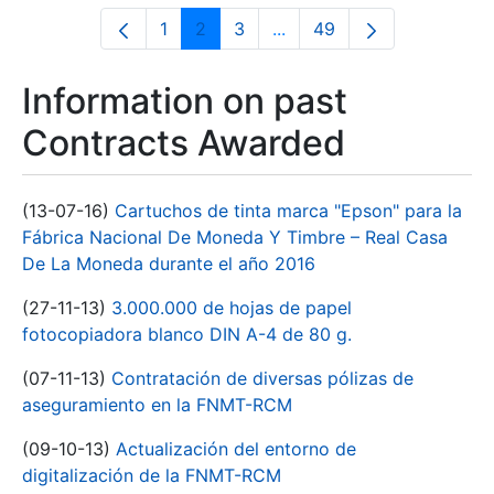
1
2
3
...
49
Page
Page
Page
Intermediate Pages Use T
Page
Information on past
Contracts Awarded
(13-07-16)
Cartuchos de tinta marca "Epson" para la
Fábrica Nacional De Moneda Y Timbre – Real Casa
De La Moneda durante el año 2016
(27-11-13)
3.000.000 de hojas de papel
fotocopiadora blanco DIN A-4 de 80 g.
(07-11-13)
Contratación de diversas pólizas de
aseguramiento en la FNMT-RCM
(09-10-13)
Actualización del entorno de
digitalización de la FNMT-RCM