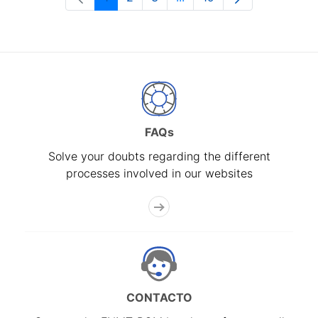
Page
Page
Page
Intermediate Pages Use T
Page
FAQs
Solve your doubts regarding the different
processes involved in our websites
CONTACTO