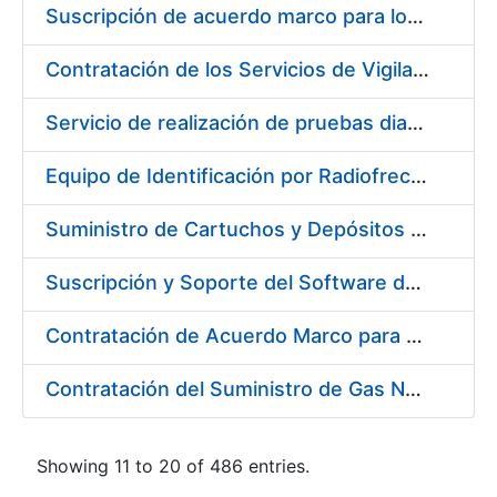
Suscripción de acuerdo marco para los Servicios de Catering y Almuerzos Protocolarios para eventos celebrados en la Real Casa de la Moneda – Fábrica Nacional de Moneda y Timbre
Contratación de los Servicios de Vigilancia de la Salud Individual y Colectiva y diversas actividades preventivas y sanitarias
Servicio de realización de pruebas diagnósticas de COVID-19
Equipo de Identificación por Radiofrecuencia (RFID)
Suministro de Cartuchos y Depósitos de Tinta Originales para Impresoras
Suscripción y Soporte del Software de Diseño Carveco
Contratación de Acuerdo Marco para el Suministro de Rodamientos y Material de Transmisiones para la Fábrica Nacional de Moneda y Timbre – Real Casa de la Moneda
Contratación del Suministro de Gas Natural para la Fábrica Nacional de Moneda y Timbre – Real Casa de Moneda, en sus centros de trabajo de Madrid y Burgos
Showing 11 to 20 of 486 entries.