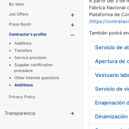
A partir del 3 de
By-laws
Fábrica Nacional 
Plataforma de Cont
Job Offers
Show/Hide
(https://contratac
Press Room
Show/Hide
También podrá enc
Contractor's profile
Show/Hide
Additions
Servicio de a
Transfers
Service provision
Apertura de o
Supplier certification
procedure
Vestuario la
Other interest questions
Additions
Privacy Policy
Transparencia
Show/Hide
Dinamización 