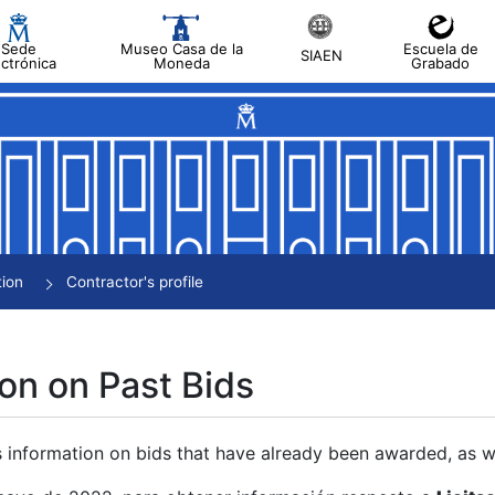
Sede
Museo Casa de la
Escuela de
SIAEN
ectrónica
Moneda
Grabado
tion
Contractor's profile
on on Past Bids
s information on bids that have already been awarded, as we