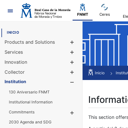
Navigation
FNMT
Ceres
El
INICIO
Products and Solutions
Show/Hide
Services
Show/Hide
Innovation
Show/Hide
Collector
Show/Hide
Inicio
Institu
Institution
Show/Hide
130 Aniversario FNMT
Informati
Institutional Information
Commitments
Show/Hide
This section offer
2030 Agenda and SDG