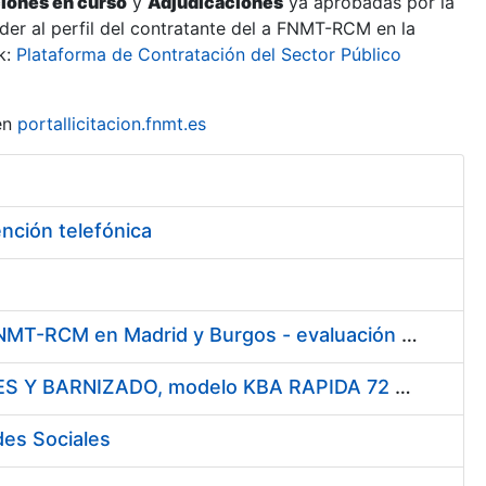
ciones en curso
y
Adjudicaciones
ya aprobadas por la
er al perfil del contratante del a FNMT-RCM en la
k:
Plataforma de Contratación del Sector Público
en
portallicitacion.fnmt.es
ención telefónica
Servicio de vigilancia, protección y control, en los centros de la FNMT-RCM en Madrid y Burgos - evaluación de solicitudes de participación
Enajenación de UNA MAQUINA DE IMPRESIÓN OFFSET 4 COLORES Y BARNIZADO, modelo KBA RAPIDA 72 Y UN EQUIPO DE SECADO ULTRAVIOLETA MARCA GRAFIX (KBA) asociado a la misma.
des Sociales