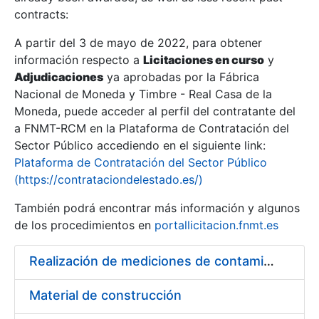
contracts:
Show/Hide
A partir del 3 de mayo de 2022, para obtener
información respecto a
Licitaciones en curso
y
Show/Hide
Adjudicaciones
ya aprobadas por la Fábrica
Show/Hide
Nacional de Moneda y Timbre - Real Casa de la
Moneda, puede acceder al perfil del contratante del
a FNMT-RCM en la Plataforma de Contratación del
Sector Público accediendo en el siguiente link:
Plataforma de Contratación del Sector Público
(https://contrataciondelestado.es/)
También podrá encontrar más información y algunos
de los procedimientos en
portallicitacion.fnmt.es
Realización de mediciones de contaminantes químicos en la FNMT-RCM
Show/Hide
Material de construcción