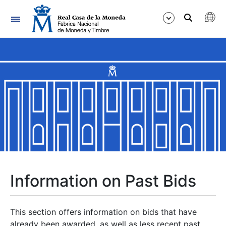
Navigation
Show/Hide
Show/Hide
Show/Hide
Show/Hide
Show/Hide
Information on Past Bids
Show/Hide
This section offers information on bids that have
already been awarded, as well as less recent past