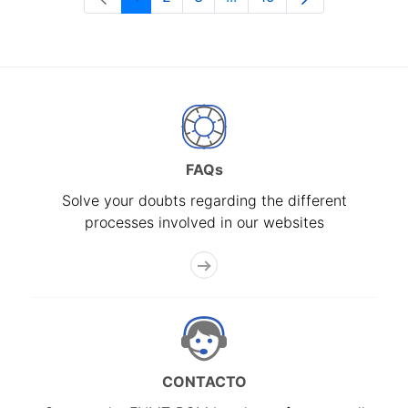
Page
Page
Page
Intermediate Pages Use T
Page
FAQs
Solve your doubts regarding the different
processes involved in our websites
CONTACTO