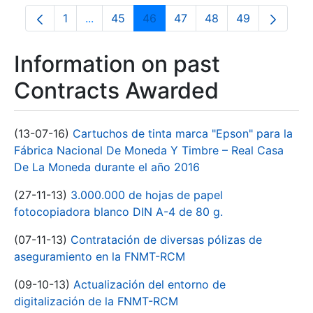
1
...
45
46
47
48
49
Page
Intermediate Pages Use TAB to navigate.
Page
Page
Page
Page
Page
Information on past
Contracts Awarded
(13-07-16)
Cartuchos de tinta marca "Epson" para la
Fábrica Nacional De Moneda Y Timbre – Real Casa
De La Moneda durante el año 2016
(27-11-13)
3.000.000 de hojas de papel
fotocopiadora blanco DIN A-4 de 80 g.
(07-11-13)
Contratación de diversas pólizas de
aseguramiento en la FNMT-RCM
(09-10-13)
Actualización del entorno de
digitalización de la FNMT-RCM