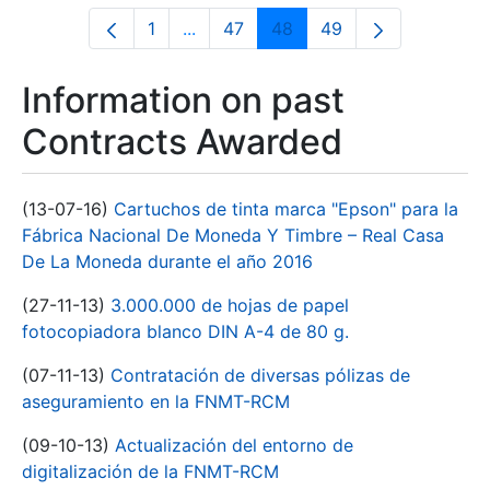
1
...
47
48
49
Page
Intermediate Pages Use TAB to navi
Page
Page
Page
Information on past
Contracts Awarded
(13-07-16)
Cartuchos de tinta marca "Epson" para la
Fábrica Nacional De Moneda Y Timbre – Real Casa
De La Moneda durante el año 2016
(27-11-13)
3.000.000 de hojas de papel
fotocopiadora blanco DIN A-4 de 80 g.
(07-11-13)
Contratación de diversas pólizas de
aseguramiento en la FNMT-RCM
(09-10-13)
Actualización del entorno de
digitalización de la FNMT-RCM