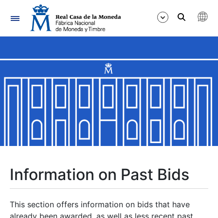
Navigation
Show/Hide
Show/Hide
Show/Hide
Show/Hide
Show/Hide
Information on Past Bids
Show/Hide
This section offers information on bids that have
already been awarded, as well as less recent past