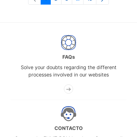
Page
Page
Page
Intermediate Pages Use T
Page
FAQs
Solve your doubts regarding the different
processes involved in our websites
CONTACTO