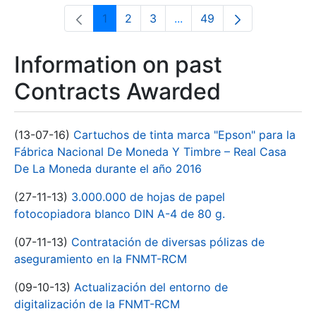
1
2
3
...
49
Page
Page
Page
Intermediate Pages Use T
Page
Information on past
Contracts Awarded
(13-07-16)
Cartuchos de tinta marca "Epson" para la
Fábrica Nacional De Moneda Y Timbre – Real Casa
De La Moneda durante el año 2016
(27-11-13)
3.000.000 de hojas de papel
fotocopiadora blanco DIN A-4 de 80 g.
(07-11-13)
Contratación de diversas pólizas de
aseguramiento en la FNMT-RCM
(09-10-13)
Actualización del entorno de
digitalización de la FNMT-RCM