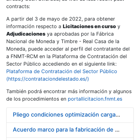
contracts:
Show/Hide
A partir del 3 de mayo de 2022, para obtener
información respecto a
Licitaciones en curso
y
Show/Hide
Adjudicaciones
ya aprobadas por la Fábrica
Show/Hide
Nacional de Moneda y Timbre - Real Casa de la
Moneda, puede acceder al perfil del contratante del
a FNMT-RCM en la Plataforma de Contratación del
Sector Público accediendo en el siguiente link:
Plataforma de Contratación del Sector Público
(https://contrataciondelestado.es/)
También podrá encontrar más información y algunos
de los procedimientos en
portallicitacion.fnmt.es
Pliego condiciones optimización cargas compras firmado
Show/Hide
Acuerdo marco para la fabricación de piezas