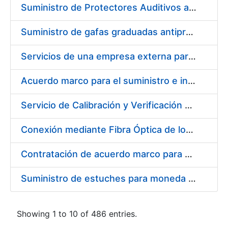
Suministro de Protectores Auditivos a medida para las personas trabajadoras de los Centros de Trabajo de Madrid y Burgos
Suministro de gafas graduadas antiproyecciones para los trabajadores de la FNMT-RCM en los centros de trabajo de Madrid y Burgos
Servicios de una empresa externa para el asesoramiento y resolución de los recursos de alzada que se presentan relacionados con procesos de selección para la FNMT-RCM
Acuerdo marco para el suministro e instalación de persianas, estores y otros complementos
Servicio de Calibración y Verificación Externa de los Equipos de Medición del Servicio de Prevención de la FNMT-RCM
Conexión mediante Fibra Óptica de los Centros de Proceso de Datos (CPDs) de las sedes de la FNMT-RCM de Burgos y Madrid
Contratación de acuerdo marco para el Suministro de Material de Electricidad para la Fábrica Nacional de Moneda y Timbre-Real Casa de la Moneda en su centro de trabajo de Burgos
Suministro de estuches para moneda de 30 €
Showing 1 to 10 of 486 entries.