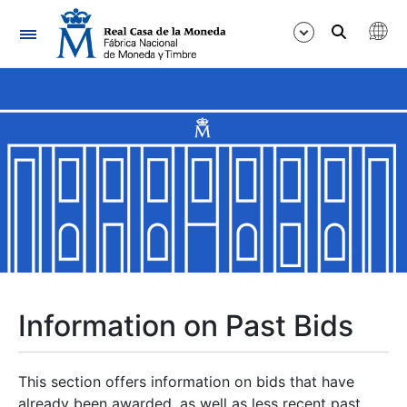
Navigation
Show/Hide
Show/Hide
Show/Hide
Show/Hide
Show/Hide
Information on Past Bids
Show/Hide
This section offers information on bids that have
already been awarded, as well as less recent past