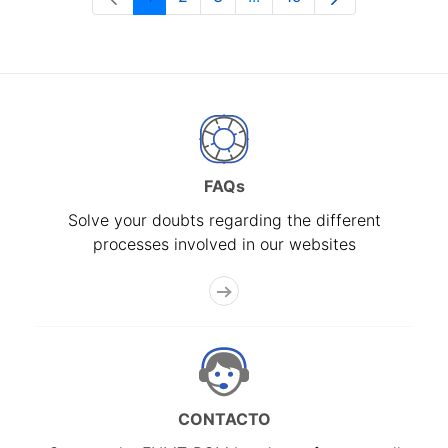
Page
Page
Page
Intermediate Pages Use T
Page
FAQs
Solve your doubts regarding the different
processes involved in our websites
CONTACTO