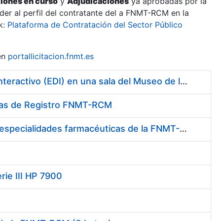
ciones en curso
y
Adjudicaciones
ya aprobadas por la
er al perfil del contratante del a FNMT-RCM en la
k:
Plataforma de Contratación del Sector Público
en
portallicitacion.fnmt.es
Contratación de la Construcción y Montaje de un Espacio Demo Interactivo (EDI) en una sala del Museo de la Fábrica Nacional de Moneda y Timbre-Real Casa de la Moneda en Madrid
cinas de Registro FNMT-RCM
Contratación del suministro de medicamentos, vacunas y demás especialidades farmacéuticas de la FNMT-RCM
rie III HP 7900