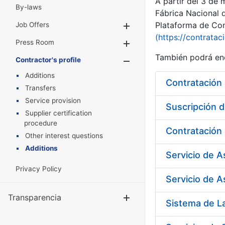
A partir del 3 de
By-laws
Fábrica Nacional 
Plataforma de Cont
Job Offers
Show/Hide
(https://contratac
Press Room
Show/Hide
También podrá enc
Contractor's profile
Show/Hide
Additions
Transfers
Service provision
Suscripción d
Supplier certification
procedure
Other interest questions
Additions
Servicio de 
Privacy Policy
Servicio de A
Transparencia
Show/Hide
Sistema de L