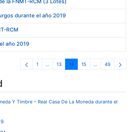
 de la FNMT-RCM (3 Lotes)
urgos durante el año 2019
FNMT-RCM
 el año 2019
1
...
13
14
15
...
49
Page
Intermediate Pages Use TAB to naviga
Page
Page
Page
Intermediate Pa
Page
d
oneda Y Timbre – Real Casa De La Moneda durante el
g.