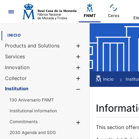
Navigation
FNMT
Ceres
El
INICIO
Products and Solutions
Show/Hide
Services
Show/Hide
Innovation
Show/Hide
Collector
Show/Hide
Inicio
Institu
Institution
Show/Hide
130 Aniversario FNMT
Informati
Institutional Information
Commitments
Show/Hide
This section offer
2030 Agenda and SDG