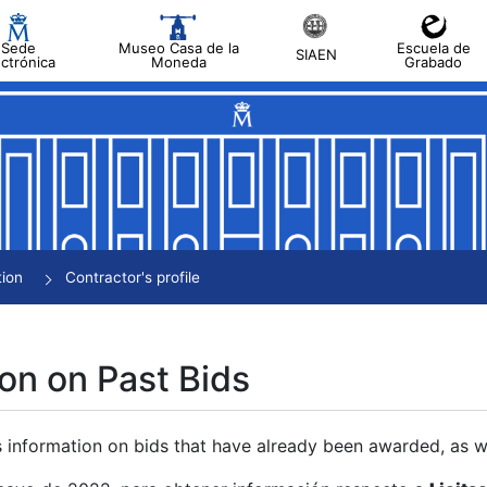
Sede
Museo Casa de la
Escuela de
SIAEN
ectrónica
Moneda
Grabado
tion
Contractor's profile
on on Past Bids
s information on bids that have already been awarded, as we