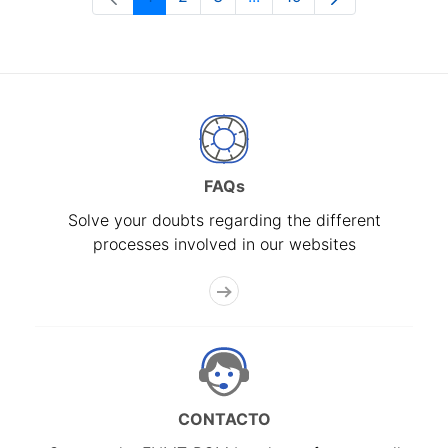
Page
Page
Page
Intermediate Pages Use T
Page
FAQs
Solve your doubts regarding the different
processes involved in our websites
CONTACTO