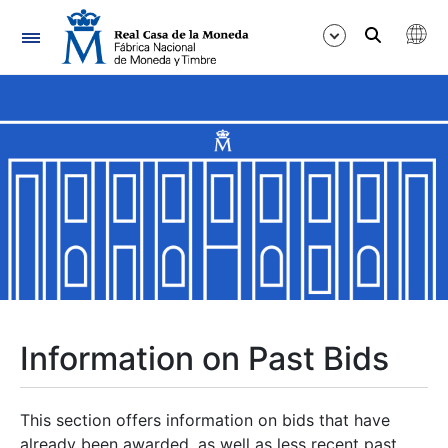
Navigation
Show/Hide
Show/Hide
Show/Hide
Show/Hide
Show/Hide
Information on Past Bids
Show/Hide
This section offers information on bids that have
already been awarded, as well as less recent past