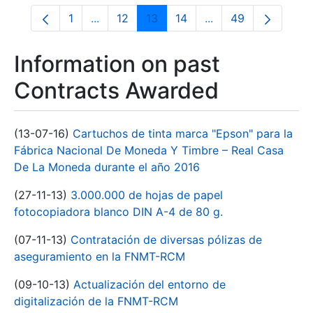
1
...
12
13
14
...
49
Page
Intermediate Pages Use TAB to navigate.
Page
Page
Page
Intermediate Pages
Page
Information on past
Contracts Awarded
(13-07-16)
Cartuchos de tinta marca "Epson" para la
Fábrica Nacional De Moneda Y Timbre – Real Casa
De La Moneda durante el año 2016
(27-11-13)
3.000.000 de hojas de papel
fotocopiadora blanco DIN A-4 de 80 g.
(07-11-13)
Contratación de diversas pólizas de
aseguramiento en la FNMT-RCM
(09-10-13)
Actualización del entorno de
digitalización de la FNMT-RCM