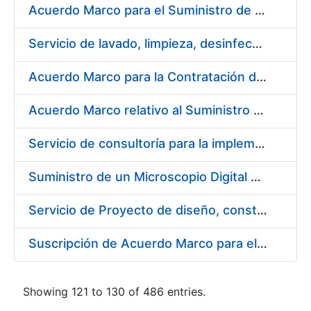
Acuerdo Marco para el Suministro de Droguería y Limpieza para la FNMT-RCM durante el año 2019 en su Sede de Madrid
Servicio de lavado, limpieza, desinfección y descontaminación de la ropa de trabajo del personal de la FNMT-RCM de Madrid
Acuerdo Marco para la Contratación de Fabricación de Piezas
Acuerdo Marco relativo al Suministro de Informáticos 2019
Servicio de consultoría para la implementación de un Proceso Automatizado de Preparación de Expedientes de Compras
Suministro de un Microscopio Digital Automático
Servicio de Proyecto de diseño, construcción, montaje, desmontaje y transporte de stands durante 2019
Suscripción de Acuerdo Marco para el Suministro de Sillería Ergonómica para la FNMT-RCM
Showing 121 to 130 of 486 entries.