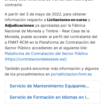
contracts:
Show/Hide
A partir del 3 de mayo de 2022, para obtener
información respecto a
Licitaciones en curso
y
Show/Hide
Adjudicaciones
ya aprobadas por la Fábrica
Show/Hide
Nacional de Moneda y Timbre - Real Casa de la
Moneda, puede acceder al perfil del contratante del
a FNMT-RCM en la Plataforma de Contratación del
Sector Público accediendo en el siguiente link:
Plataforma de Contratación del Sector Público
(https://contrataciondelestado.es/)
También podrá encontrar más información y algunos
de los procedimientos en
portallicitacion.fnmt.es
Servicio de Mantenimiento Equipamiento ORACLE en CERES periodo 2019-2020
Show/Hide
Servicio de Formación en Idiomas en la Modalidad Presencial