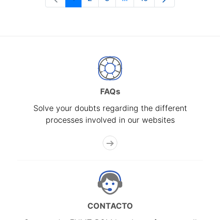
Page
Page
Page
Intermediate Pages Use T
Page
FAQs
Solve your doubts regarding the different
processes involved in our websites
CONTACTO