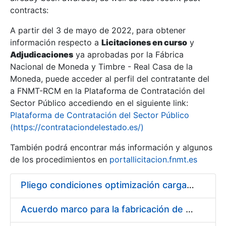
contracts:
Show/Hide
A partir del 3 de mayo de 2022, para obtener
información respecto a
Licitaciones en curso
y
Show/Hide
Adjudicaciones
ya aprobadas por la Fábrica
Show/Hide
Nacional de Moneda y Timbre - Real Casa de la
Moneda, puede acceder al perfil del contratante del
a FNMT-RCM en la Plataforma de Contratación del
Sector Público accediendo en el siguiente link:
Plataforma de Contratación del Sector Público
(https://contrataciondelestado.es/)
También podrá encontrar más información y algunos
de los procedimientos en
portallicitacion.fnmt.es
Pliego condiciones optimización cargas compras firmado
Show/Hide
Acuerdo marco para la fabricación de piezas