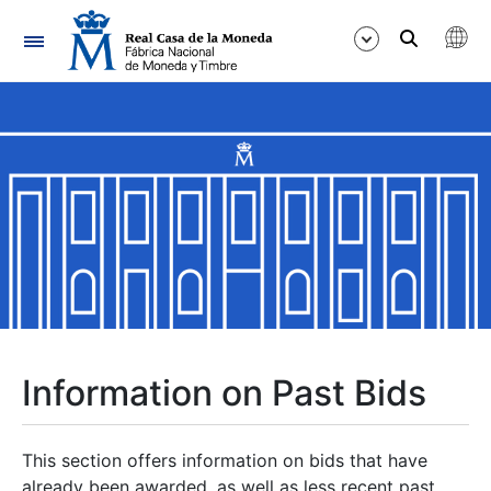
Navigation
Show/Hide
Show/Hide
Show/Hide
Show/Hide
Show/Hide
Information on Past Bids
Show/Hide
This section offers information on bids that have
already been awarded, as well as less recent past