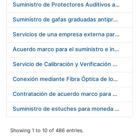
Suministro de Protectores Auditivos a medida para las personas trabajadoras de los Centros de Trabajo de Madrid y Burgos
Suministro de gafas graduadas antiproyecciones para los trabajadores de la FNMT-RCM en los centros de trabajo de Madrid y Burgos
Servicios de una empresa externa para el asesoramiento y resolución de los recursos de alzada que se presentan relacionados con procesos de selección para la FNMT-RCM
Acuerdo marco para el suministro e instalación de persianas, estores y otros complementos
Servicio de Calibración y Verificación Externa de los Equipos de Medición del Servicio de Prevención de la FNMT-RCM
Conexión mediante Fibra Óptica de los Centros de Proceso de Datos (CPDs) de las sedes de la FNMT-RCM de Burgos y Madrid
Contratación de acuerdo marco para el Suministro de Material de Electricidad para la Fábrica Nacional de Moneda y Timbre-Real Casa de la Moneda en su centro de trabajo de Burgos
Suministro de estuches para moneda de 30 €
Showing 1 to 10 of 486 entries.