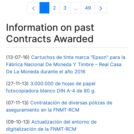
1
2
3
...
49
Page
Page
Page
Intermediate Pages Use T
Page
Information on past
Contracts Awarded
(13-07-16)
Cartuchos de tinta marca "Epson" para la
Fábrica Nacional De Moneda Y Timbre – Real Casa
De La Moneda durante el año 2016
(27-11-13)
3.000.000 de hojas de papel
fotocopiadora blanco DIN A-4 de 80 g.
(07-11-13)
Contratación de diversas pólizas de
aseguramiento en la FNMT-RCM
(09-10-13)
Actualización del entorno de
digitalización de la FNMT-RCM