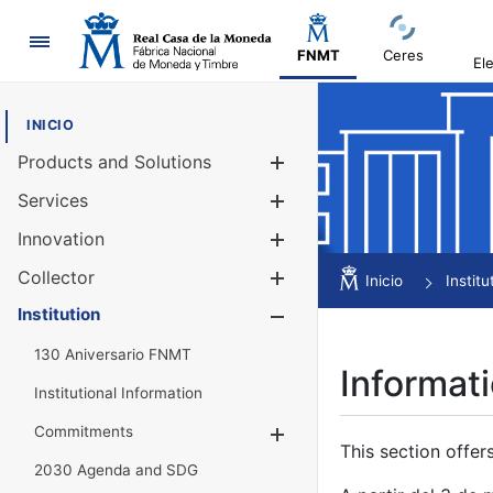
Navigation
FNMT
Ceres
El
INICIO
Products and Solutions
Show/Hide
Services
Show/Hide
Innovation
Show/Hide
Collector
Show/Hide
Inicio
Institu
Institution
Show/Hide
130 Aniversario FNMT
Informati
Institutional Information
Commitments
Show/Hide
This section offer
2030 Agenda and SDG