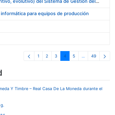
Servicios de Soporte y Mantenimiento Integral (correctivo, preventivo, evolutivo) del Sistema de Gestión del Ciclo de Vida de las Aplicaciones en el Área de Desarrollo de CERES
e informática para equipos de producción
1
2
3
4
5
...
49
Page
Page
Page
Page
Page
Intermediate Pa
Page
d
oneda Y Timbre – Real Casa De La Moneda durante el
g.