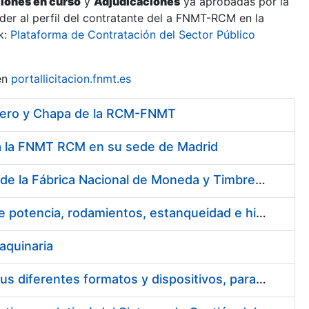
ciones en curso
y
Adjudicaciones
ya aprobadas por la
er al perfil del contratante del a FNMT-RCM en la
k:
Plataforma de Contratación del Sector Público
en
portallicitacion.fnmt.es
Acero y Chapa de la RCM-FNMT
ara la FNMT RCM en su sede de Madrid
Gestión y Suministro de Cestas de Navidad para los trabajadores de la Fábrica Nacional de Moneda y Timbre-Real Casa de la Moneda (FNMT-RCM) para el año 2021
Acuerdo marco para el suministro de material de transmisiones de potencia, rodamientos, estanqueidad e hidráulica
aquinaria
Realización de los Diseños y Producción del Material Gráfico, en sus diferentes formatos y dispositivos, para la correcta comunicación, tanto interna como externa, de la entidad pública empresarial, Fábrica Nacional de Moneda y Timbre-Real Casa de la Moneda (FNMT-RCM)