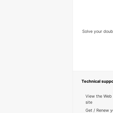
Solve your doubt
Technical suppo
View the Web
site
Get / Renew y