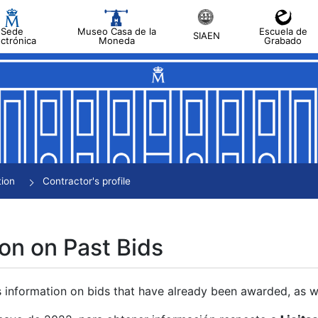
Sede
Museo Casa de la
Escuela de
SIAEN
ectrónica
Moneda
Grabado
tion
Contractor's profile
on on Past Bids
s information on bids that have already been awarded, as we