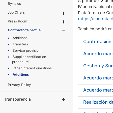
A partir del 3 de
By-laws
Fábrica Nacional 
Plataforma de Cont
Job Offers
Show/Hide
(https://contratac
Press Room
Show/Hide
También podrá enc
Contractor's profile
Show/Hide
Additions
Contratación
Transfers
Service provision
Acuerdo marco
Supplier certification
procedure
Other interest questions
Additions
Privacy Policy
Acuerdo marco
Transparencia
Show/Hide