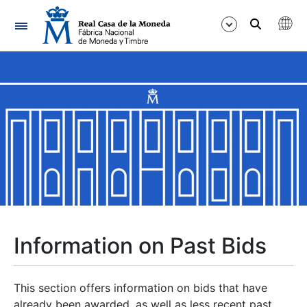
Navigation
Show/Hide
Show/Hide
Show/Hide
Show/Hide
Show/Hide
Information on Past Bids
Show/Hide
This section offers information on bids that have
already been awarded, as well as less recent past