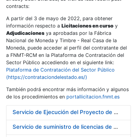
contracts:
Show/Hide
A partir del 3 de mayo de 2022, para obtener
información respecto a
Licitaciones en curso
y
Show/Hide
Adjudicaciones
ya aprobadas por la Fábrica
Show/Hide
Nacional de Moneda y Timbre - Real Casa de la
Moneda, puede acceder al perfil del contratante del
a FNMT-RCM en la Plataforma de Contratación del
Sector Público accediendo en el siguiente link:
Plataforma de Contratación del Sector Público
(https://contrataciondelestado.es/)
También podrá encontrar más información y algunos
de los procedimientos en
portallicitacion.fnmt.es
Servicio de Ejecución del Proyecto de Diseño, Construcción, Montaje, Desmontaje y Transporte de Stands para las diferentes Ferias Nacionales e Internacionales a celebrar durante 2020
Show/Hide
Servicio de suministro de licencias de productos BES12