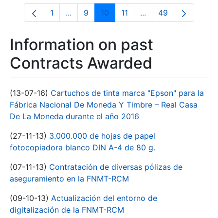
1
...
9
10
11
...
49
Page
Intermediate Pages Use TAB to navigate
Page
Page
Page
Intermediate Pages 
Page
Information on past
Contracts Awarded
(13-07-16)
Cartuchos de tinta marca "Epson" para la
Fábrica Nacional De Moneda Y Timbre – Real Casa
De La Moneda durante el año 2016
(27-11-13)
3.000.000 de hojas de papel
fotocopiadora blanco DIN A-4 de 80 g.
(07-11-13)
Contratación de diversas pólizas de
aseguramiento en la FNMT-RCM
(09-10-13)
Actualización del entorno de
digitalización de la FNMT-RCM