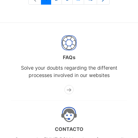
Page
Page
Page
Intermediate Pages Use T
Page
FAQs
Solve your doubts regarding the different
processes involved in our websites
CONTACTO