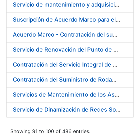
Servicio de mantenimiento y adquisición de las tapas automáticas HYGOLET instaladas en la FNMT-RCM de Madrid, y el suministro de rollos de plásticos originales
Suscripción de Acuerdo Marco para el Suministro de Material de Ferretería para la Entidad Pública Empresarial Fábrica Nacional de Moneda y Timbre-Real Casa de la Moneda (FNMT-RCM)
Acuerdo Marco - Contratación del suministro de Material de Electricidad para la Fábrica de papel de Burgos. PA AM /FP/004/2020-2021
Servicio de Renovación del Punto de Venta de la Tienda del Museo de la FNMT-RCM
Contratación del Servicio Integral de Cardioprotección para sus Sedes de Madrid y Burgos
Contratación del Suministro de Rodamientos y Material de Transmisiones para la Fábrica Nacional de Moneda y Timbre - Real Casa de la Moneda
Servicios de Mantenimiento de los Ascensores, Montacargas y Plataformas de Minusválidos instalados en la Fábrica de Papel de Burgos
Servicio de Dinamización de Redes Sociales
Showing 91 to 100 of 486 entries.