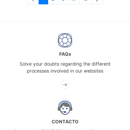
Page
Page
Page
Intermediate Pages Use T
Page
FAQs
Solve your doubts regarding the different
processes involved in our websites
CONTACTO