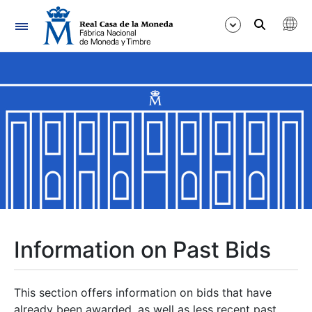
Navigation
Show/Hide
Show/Hide
Show/Hide
Show/Hide
Show/Hide
Information on Past Bids
Show/Hide
This section offers information on bids that have
already been awarded, as well as less recent past