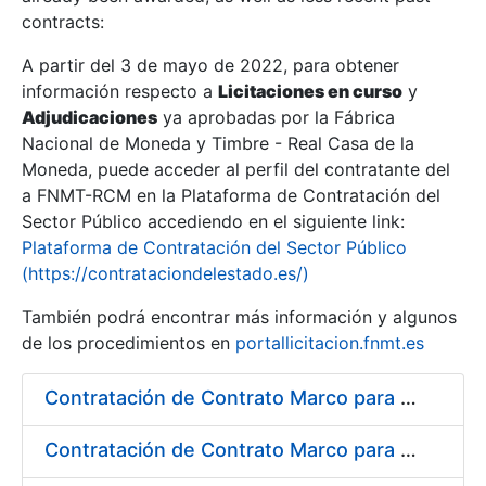
contracts:
Show/Hide
A partir del 3 de mayo de 2022, para obtener
información respecto a
Licitaciones en curso
y
Show/Hide
Adjudicaciones
ya aprobadas por la Fábrica
Show/Hide
Nacional de Moneda y Timbre - Real Casa de la
Moneda, puede acceder al perfil del contratante del
a FNMT-RCM en la Plataforma de Contratación del
Sector Público accediendo en el siguiente link:
Plataforma de Contratación del Sector Público
(https://contrataciondelestado.es/)
También podrá encontrar más información y algunos
de los procedimientos en
portallicitacion.fnmt.es
Contratación de Contrato Marco para el Suministro de Material de Fontanería y Repuestos de Aire Acondicionado, bienio 2018-2019
Show/Hide
Contratación de Contrato Marco para el Suministro de Material de Ferretería, Bienio 2018-2019