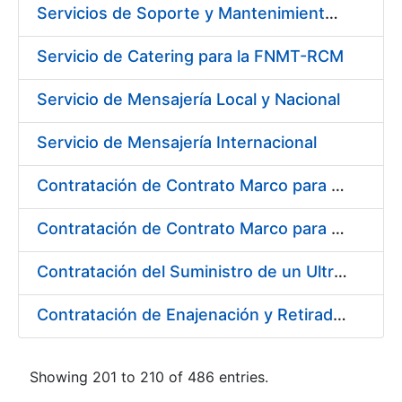
Servicios de Soporte y Mantenimiento de Licencias de Software IBM para Fábrica Nacional de Moneda y Timbre-Real Casa de la Moneda (FNMT-RCM)
Servicio de Catering para la FNMT-RCM
Servicio de Mensajería Local y Nacional
Servicio de Mensajería Internacional
Contratación de Contrato Marco para el Suministro de Material de Electricidad e Iluminación, Bienio 2018-2019
Contratación de Contrato Marco para el Suministro de Material de Transmisiones, Rodamientos y Estanqueidad, Bienio 2018-2019
Contratación del Suministro de un Ultramicrodurómetro
Contratación de Enajenación y Retirada de Recortes Sobrantes y Desperdicios de Papel Impreso y No Impreso durante 2018
Showing 201 to 210 of 486 entries.