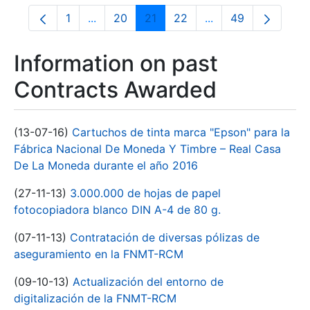
1
...
20
21
22
...
49
Page
Intermediate Pages Use TAB to navigate.
Page
Page
Page
Intermediate Pages
Page
Information on past
Contracts Awarded
(13-07-16)
Cartuchos de tinta marca "Epson" para la
Fábrica Nacional De Moneda Y Timbre – Real Casa
De La Moneda durante el año 2016
(27-11-13)
3.000.000 de hojas de papel
fotocopiadora blanco DIN A-4 de 80 g.
(07-11-13)
Contratación de diversas pólizas de
aseguramiento en la FNMT-RCM
(09-10-13)
Actualización del entorno de
digitalización de la FNMT-RCM