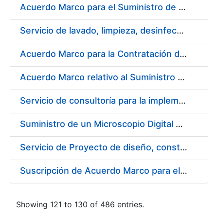
Acuerdo Marco para el Suministro de Droguería y Limpieza para la FNMT-RCM durante el año 2019 en su Sede de Madrid
Servicio de lavado, limpieza, desinfección y descontaminación de la ropa de trabajo del personal de la FNMT-RCM de Madrid
Acuerdo Marco para la Contratación de Fabricación de Piezas
Acuerdo Marco relativo al Suministro de Informáticos 2019
Servicio de consultoría para la implementación de un Proceso Automatizado de Preparación de Expedientes de Compras
Suministro de un Microscopio Digital Automático
Servicio de Proyecto de diseño, construcción, montaje, desmontaje y transporte de stands durante 2019
Suscripción de Acuerdo Marco para el Suministro de Sillería Ergonómica para la FNMT-RCM
Showing 121 to 130 of 486 entries.