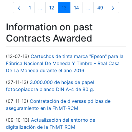
1
...
12
13
14
...
49
Page
Intermediate Pages Use TAB to navigate.
Page
Page
Page
Intermediate Pages
Page
Information on past
Contracts Awarded
(13-07-16)
Cartuchos de tinta marca "Epson" para la
Fábrica Nacional De Moneda Y Timbre – Real Casa
De La Moneda durante el año 2016
(27-11-13)
3.000.000 de hojas de papel
fotocopiadora blanco DIN A-4 de 80 g.
(07-11-13)
Contratación de diversas pólizas de
aseguramiento en la FNMT-RCM
(09-10-13)
Actualización del entorno de
digitalización de la FNMT-RCM