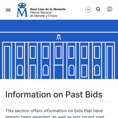
Navigation
Show/Hide
Show/Hide
Show/Hide
Show/Hide
Show/Hide
Information on Past Bids
Show/Hide
This section offers information on bids that have
already been awarded, as well as less recent past