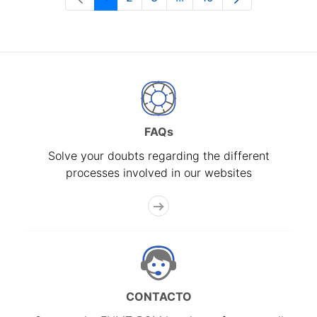
Page
Page
Page
Intermediate Pages Use T
Page
FAQs
Solve your doubts regarding the different
processes involved in our websites
CONTACTO