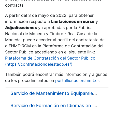
contracts:
Show/Hide
A partir del 3 de mayo de 2022, para obtener
información respecto a
Licitaciones en curso
y
Show/Hide
Adjudicaciones
ya aprobadas por la Fábrica
Show/Hide
Nacional de Moneda y Timbre - Real Casa de la
Moneda, puede acceder al perfil del contratante del
a FNMT-RCM en la Plataforma de Contratación del
Sector Público accediendo en el siguiente link:
Plataforma de Contratación del Sector Público
(https://contrataciondelestado.es/)
También podrá encontrar más información y algunos
de los procedimientos en
portallicitacion.fnmt.es
Servicio de Mantenimiento Equipamiento ORACLE en CERES periodo 2019-2020
Show/Hide
Servicio de Formación en Idiomas en la Modalidad Presencial