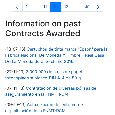
1
...
11
12
13
...
49
Page
Intermediate Pages Use TAB to navigate.
Page
Page
Page
Intermediate Pages 
Page
Information on past
Contracts Awarded
(13-07-16)
Cartuchos de tinta marca "Epson" para la
Fábrica Nacional De Moneda Y Timbre – Real Casa
De La Moneda durante el año 2016
(27-11-13)
3.000.000 de hojas de papel
fotocopiadora blanco DIN A-4 de 80 g.
(07-11-13)
Contratación de diversas pólizas de
aseguramiento en la FNMT-RCM
(09-10-13)
Actualización del entorno de
digitalización de la FNMT-RCM