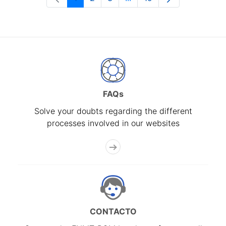
Page
Page
Page
Intermediate Pages Use T
Page
FAQs
Solve your doubts regarding the different
processes involved in our websites
CONTACTO