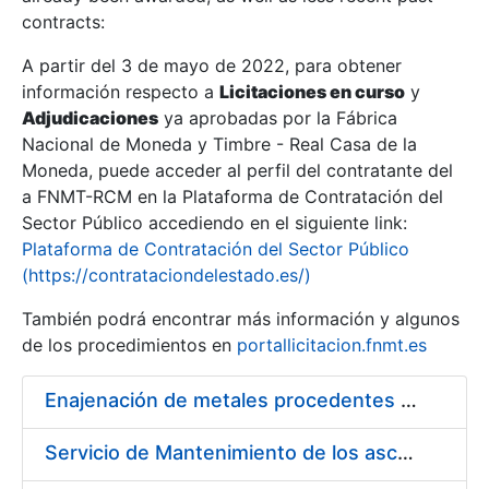
contracts:
Show/Hide
A partir del 3 de mayo de 2022, para obtener
información respecto a
Licitaciones en curso
y
Show/Hide
Adjudicaciones
ya aprobadas por la Fábrica
Show/Hide
Nacional de Moneda y Timbre - Real Casa de la
Moneda, puede acceder al perfil del contratante del
a FNMT-RCM en la Plataforma de Contratación del
Sector Público accediendo en el siguiente link:
Plataforma de Contratación del Sector Público
(https://contrataciondelestado.es/)
También podrá encontrar más información y algunos
de los procedimientos en
portallicitacion.fnmt.es
Enajenación de metales procedentes de desmonetización
Show/Hide
Servicio de Mantenimiento de los ascensores, montacargas y plataformas de minusválidos instalados en la FNMT-RCM