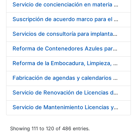
Servicio de concienciación en materia de prevención de riesgos laborales
Suscripción de acuerdo marco para el servicio de diseño y producción del material gráfico necesario para el desarrollo de la actividad comercial, institucional y cultural de la entidad pública empresarial Fábrica Nacional de Moneda y Timbre-Real Casa de la Moneda (FNMT-RCM)
Servicios de consultoría para implantación por fases de un sistema de gestión del ciclo de vida de las aplicaciones en el área de desarrollo de CERES (fase 2)
Reforma de Contenedores Azules para Transporte y Almacenaje de Cospel de Acuñar Moneda
Reforma de la Embocadura, Limpieza, Pintado y Numerado de 700 Contenedores Verdes para Moneda
Fabricación de agendas y calendarios de la FNMT-RCM 2020
Servicio de Renovación de Licencias de Productos Autodesk
Servicio de Mantenimiento Licencias y Soporte a Implantación Liferay de CERES
Showing 111 to 120 of 486 entries.