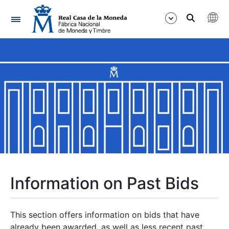
Navigation
Show/Hide
Show/Hide
Show/Hide
Show/Hide
Show/Hide
Information on Past Bids
Show/Hide
This section offers information on bids that have
already been awarded, as well as less recent past